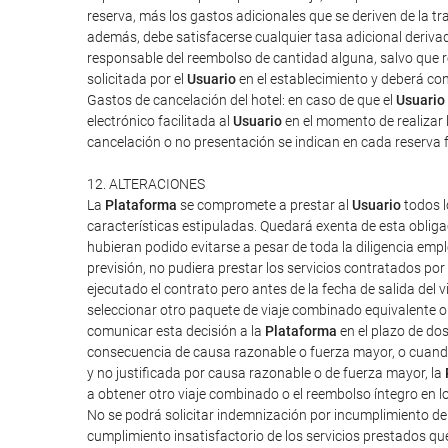
reserva, más los gastos adicionales que se deriven de la tra
además, debe satisfacerse cualquier tasa adicional derivad
responsable del reembolso de cantidad alguna, salvo que rec
solicitada por el
Usuario
en el establecimiento y deberá cont
Gastos de cancelación del hotel: en caso de que el
Usuario
electrónico facilitada al
Usuario
en el momento de realizar l
cancelación o no presentación se indican en cada reserva 
12. ALTERACIONES
La
Plataforma
se compromete a prestar al
Usuario
todos l
características estipuladas. Quedará exenta de esta obliga
hubieran podido evitarse a pesar de toda la diligencia em
previsión, no pudiera prestar los servicios contratados po
ejecutado el contrato pero antes de la fecha de salida del vi
seleccionar otro paquete de viaje combinado equivalente o 
comunicar esta decisión a la
Plataforma
en el plazo de do
consecuencia de causa razonable o fuerza mayor, o cuand
y no justificada por causa razonable o de fuerza mayor, la
a obtener otro viaje combinado o el reembolso íntegro en l
No se podrá solicitar indemnización por incumplimiento d
cumplimiento insatisfactorio de los servicios prestados q