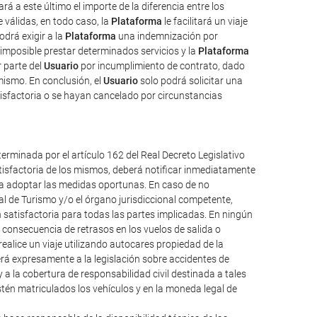
rá a este último el importe de la diferencia entre los
válidas, en todo caso, la
Plataforma
le facilitará un viaje
odrá exigir a la
Plataforma
una indemnización por
imposible prestar determinados servicios y la
Plataforma
 parte del
Usuario
por incumplimiento de contrato, dado
mismo. En conclusión, el
Usuario
solo podrá solicitar una
isfactoria o se hayan cancelado por circunstancias
erminada por el artículo 162 del Real Decreto Legislativo
atisfactoria de los mismos, deberá notificar inmediatamente
ueda adoptar las medidas oportunas. En caso de no
al de Turismo y/o el órgano jurisdiccional competente,
 satisfactoria para todas las partes implicadas. En ningún
consecuencia de retrasos en los vuelos de salida o
alice un viaje utilizando autocares propiedad de la
á expresamente a la legislación sobre accidentes de
y a la cobertura de responsabilidad civil destinada a tales
 estén matriculados los vehículos y en la moneda legal de