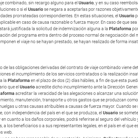
iaje combinado, sin recargo alguno para el
Usuario
, y en su caso reembolsa
luciones o si el
Usuario
se negara a aceptarlas por razones objetivamente 
tidades prorrateadas correspondientes. En estas situaciones, el
Usuario
p
plicable en caso de causa razonable o fuerza mayor. En caso de que sea 
estará justificada la solicitud de indemnización alguna a la
Plataforma
por
ficación del programa entra dentro del proceso normal de negociación del 
mponen el viaje no se hayan prestado, se hayan realizado de forma insat
o de las obligaciones derivadas del contrato de viaje combinado viene det
iones el incumplimiento de los servicios contratados o la realización ins
 a la
Plataforma
en el plazo de dos (2) días hábiles, a fin de que esta p
ario que el
Usuario
acredite dicho incumplimiento ante la Dirección Gener
taforma
acreditar la veracidad de las alegaciones o alcanzar una solución
amiento, manutención, transporte u otros gastos que se produzcan como 
uelgas u otras causas atribuibles a causas de fuerza mayor. Cuando se re
e, con independencia del país en el que se produzca, el
Usuario
se someter
 y en cuanto a los daños corporales, podrá referirse al seguro del vehículo 
s, a los beneficiarios o a sus representantes legales, en el país en el que
os web.