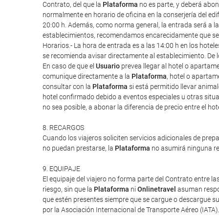
Contrato, del que la
Plataforma
no es parte, y deberá abona
normalmente en horario de oficina en la conserjería del edif
20:00 h. Además, como norma general, la entrada será a las 1
establecimientos, recomendamos encarecidamente que se re
Horarios.- La hora de entrada es a las 14:00 h en los hote
se recomienda avisar directamente al establecimiento. De l
En caso de que el
Usuario
prevea llegar al hotel o apartam
comunique directamente a la
Plataforma
, hotel o apartam
consultar con la
Plataforma
si está permitido llevar anim
hotel confirmado debido a eventos especiales u otras situac
no sea posible, a abonar la diferencia de precio entre el ho
8. RECARGOS
Cuando los viajeros soliciten servicios adicionales de prep
no puedan prestarse, la
Plataforma
no asumirá ninguna res
9. EQUIPAJE
El equipaje del viajero no forma parte del Contrato entre las
riesgo, sin que la
Plataforma
ni
Onlinetravel
asuman respon
que estén presentes siempre que se cargue o descargue su 
por la Asociación Internacional de Transporte Aéreo (IATA