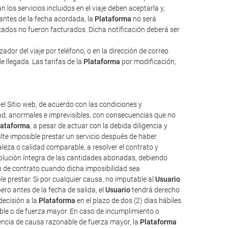
 los servicios incluidos en el viaje deben aceptarla y,
 antes de la fecha acordada, la
Plataforma
no será
izados no fueron facturados. Dicha notificación deberá ser
dor del viaje por teléfono, o en la dirección de correo
e llegada. Las tarifas de la
Plataforma
por modificación,
el Sitio web, de acuerdo con las condiciones y
tad, anormales e imprevisibles, con consecuencias que no
lataforma
, a pesar de actuar con la debida diligencia y
ulte imposible prestar un servicio después de haber
aleza o calidad comparable, a resolver el contrato y
evolución íntegra de las cantidades abonadas, debiendo
o de contrato cuando dicha imposibilidad sea
e prestar. Si por cualquier causa, no imputable al
Usuario
ro antes de la fecha de salida, el
Usuario
tendrá derecho
decisión a la
Plataforma
en el plazo de dos (2) días hábiles.
ble o de fuerza mayor. En caso de incumplimiento o
uencia de causa razonable de fuerza mayor, la
Plataforma