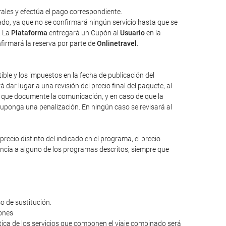
ales y efectúa el pago correspondiente.
tado, ya que no se confirmará ningún servicio hasta que se
. La
Plataforma
entregará un Cupón al
Usuario
en la
nfirmará la reserva por parte de
Onlinetravel
.
tible y los impuestos en la fecha de publicación del
dar lugar a una revisión del precio final del paquete, al
io que documente la comunicación, y en caso de que la
suponga una penalización. En ningún caso se revisará al
ecio distinto del indicado en el programa, el precio
rencia a alguno de los programas descritos, siempre que
o de sustitución.
iones
ntica de los servicios que componen el viaje combinado será