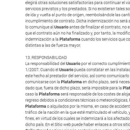
elegirá otras soluciones satisfactorias para continuar el v
servicios previstos y los prestados. Si no existieran tales so
de ida y vuelta al punto de origen, reembolsándole las can
incumplimiento de contrato. Dicha indemnización no será a
lo comunique al
Usuario
antes de finalizar el contrato, no 
que el contrato aún no ha finalizado y, por tanto, la modi
indemnización a la
Plataforma
cuando los servicios que co
distintas a las de fuerza mayor.
13. RESPONSABILIDAD
La responsabilidad del
Usuario
por el correcto cumplimient
1/2007. Cuando el
Usuario
pueda constatar en las instalac
este hecho al prestador del servicio, así como comunicarlo
comunicarse con la
Plataforma
en dicho plazo, será neces
dado que, fuera de dicho plazo, sería imposible para la
Pla
caso la
Plataforma
será responsable de los costes de aloj
regreso debidos a condiciones técnicas o meteorológicas, h
Plataforma
o alquilados por la misma, en caso de accident
tráfico de la nación en la que esté matriculado el vehículo,
fines, en virtud de los cuales se indemnizará a los afectado
dicho país. En el Sitio web puede haber enlaces a otros siti