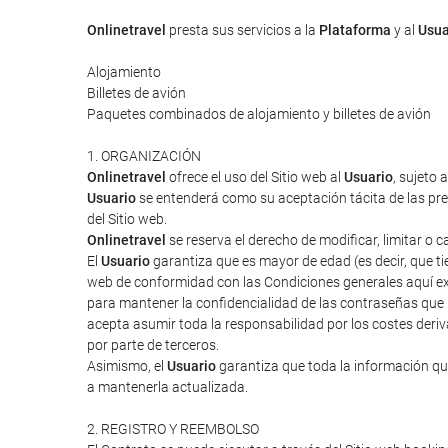
Onlinetravel
presta sus servicios a la
Plataforma
y al
Usua
Alojamiento
Billetes de avión
Paquetes combinados de alojamiento y billetes de avión
1. ORGANIZACIÓN
Onlinetravel
ofrece el uso del Sitio web al
Usuario
, sujeto 
Usuario
se entenderá como su aceptación tácita de las pres
del Sitio web.
Onlinetravel
se reserva el derecho de modificar, limitar o 
El
Usuario
garantiza que es mayor de edad (es decir, que tie
web de conformidad con las Condiciones generales aquí ex
para mantener la confidencialidad de las contraseñas que
acepta asumir toda la responsabilidad por los costes deriv
por parte de terceros.
Asimismo, el
Usuario
garantiza que toda la información que
a mantenerla actualizada.
2. REGISTRO Y REEMBOLSO