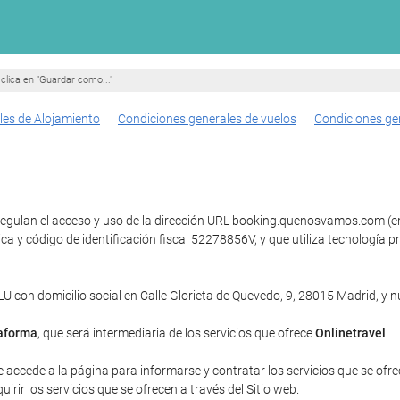
clica en "Guardar como..."
les de Alojamiento
Condiciones generales de vuelos
Condiciones ge
regulan el acceso y uso de la dirección URL booking.quenosvamos.com (en 
ica y código de identificación fiscal 52278856V, y que utiliza tecnolog
con domicilio social en Calle Glorieta de Quevedo, 9, 28015 Madrid, y
aforma
, que será intermediaria de los servicios que ofrece
Onlinetravel
.
e accede a la página para informarse y contratar los servicios que se ofrec
rir los servicios que se ofrecen a través del Sitio web.