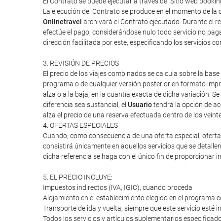
El Contrato se puede ejecutar a través del Sitio web boo
La ejecución del Contrato se produce en el momento de la c
Onlinetravel
archivará el Contrato ejecutado. Durante el re
efectúe el pago, considerándose nulo todo servicio no paga
dirección facilitada por este, especificando los servicios 
3. REVISIÓN DE PRECIOS
El precio de los viajes combinados se calcula sobre la base 
programa o de cualquier versión posterior en formato impres
alza o a la baja, en la cuantía exacta de dicha variación. Se
diferencia sea sustancial, el
Usuario
tendrá la opción de ac
alza el precio de una reserva efectuada dentro de los veint
4. OFERTAS ESPECIALES
Cuando, como consecuencia de una oferta especial, oferta d
consistirá únicamente en aquellos servicios que se detalle
dicha referencia se haga con el único fin de proporcionar i
5. EL PRECIO INCLUYE:
Impuestos indirectos (IVA, IGIC), cuando proceda
Alojamiento en el establecimiento elegido en el programa c
Transporte de ida y vuelta, siempre que este servicio esté 
Todos los servicios y artículos suplementarios especifica