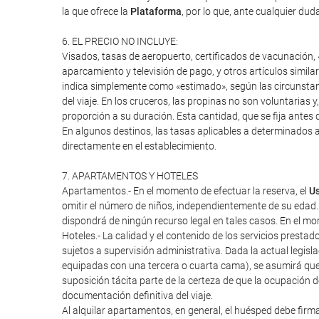
la que ofrece la
Plataforma
, por lo que, ante cualquier duda
6. EL PRECIO NO INCLUYE:
Visados, tasas de aeropuerto, certificados de vacunación, «
aparcamiento y televisión de pago, y otros artículos similar
indica simplemente como «estimado», según las circunstanci
del viaje. En los cruceros, las propinas no son voluntarias 
proporción a su duración. Esta cantidad, que se fija antes d
En algunos destinos, las tasas aplicables a determinados a
directamente en el establecimiento.
7. APARTAMENTOS Y HOTELES
Apartamentos.- En el momento de efectuar la reserva, el
Us
omitir el número de niños, independientemente de su edad.
dispondrá de ningún recurso legal en tales casos. En el mome
Hoteles.- La calidad y el contenido de los servicios presta
sujetos a supervisión administrativa. Dada la actual legisl
equipadas con una tercera o cuarta cama), se asumirá que
suposición tácita parte de la certeza de que la ocupación 
documentación definitiva del viaje.
Al alquilar apartamentos, en general, el huésped debe firm