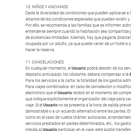
10. NIÑOS Y ANCIANOS
Dada la diversidad de condiciones que pueden aplicarse a lo
alcance de las condiciones especiales que puedan existir 
Por ello, se recomienda a las familias que se informen sob
entenderse siempre cuando la habitación sea compartida po
de existencias limitadas. Además, hay que pagarla directa
ocupada por un adulto, ya que puede variar de un hotel a o
hacer la reserva.
11. CANCELACIONES
En cualquier momento, el
Usuario
podrá desistir de los ser
depósito anticipado. No obstante, deberá compensar a la
Para los servicios a la carta: la totalidad de los gastos ad
Para viajes combinados: en caso de cancelación o modifica
electrónico que el
Usuario
recibió en el momento de completa
que indique explícitamente el organizador del viaje para cad
viaje. Si el
Usuario
no se presenta a la hora de salida previ
demostrable o a un acuerdo alternativo entre las partes. E
como en el caso de vuelos chárter, autocares, arrendamien
servicios prestados en países determinados, etc., los gas
impida al
Usuario
participar en el viaje, este podrá transf