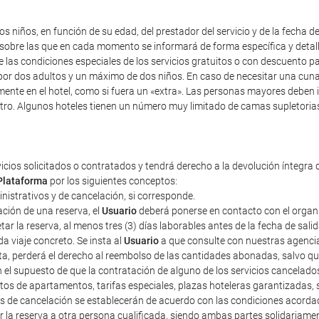
s niños, en función de su edad, del prestador del servicio y de la fecha d
y sobre las que en cada momento se informará de forma específica y detal
re las condiciones especiales de los servicios gratuitos o con descuento 
r dos adultos y un máximo de dos niños. En caso de necesitar una cuna, i
mente en el hotel, como si fuera un «extra». Las personas mayores deben 
tro. Algunos hoteles tienen un número muy limitado de camas supletorias,
vicios solicitados o contratados y tendrá derecho a la devolución íntegra 
Plataforma
por los siguientes conceptos:
ministrativos y de cancelación, si corresponde.
ción de una reserva, el
Usuario
deberá ponerse en contacto con el organiza
r la reserva, al menos tres (3) días laborables antes de la fecha de sali
a viaje concreto. Se insta al
Usuario
a que consulte con nuestras agencias
sta, perderá el derecho al reembolso de las cantidades abonadas, salvo 
n el supuesto de que la contratación de alguno de los servicios cancelad
tos de apartamentos, tarifas especiales, plazas hoteleras garantizadas
tos de cancelación se establecerán de acuerdo con las condiciones acorda
erir la reserva a otra persona cualificada, siendo ambas partes solidariam