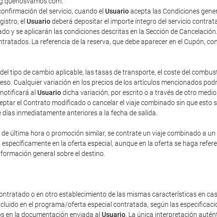
king.quenosvamos.com.
onfirmación del servicio, cuando el
Usuario
acepta las Condiciones gener
gistro, el
Usuario
deberá depositar el importe íntegro del servicio contra
do y se aplicarán las condiciones descritas en la Sección de Cancelación
contratados. La referencia de la reserva, que debe aparecer en el Cupón, co
del tipo de cambio aplicable, las tasas de transporte, el coste del combus
o. Cualquier variación en los precios de los artículos mencionados podrá 
 notificará al
Usuario
dicha variación, por escrito o a través de otro med
eptar el Contrato modificado o cancelar el viaje combinado sin que esto 
e días inmediatamente anteriores a la fecha de salida.
e última hora o promoción similar, se contrate un viaje combinado a un pr
n específicamente en la oferta especial, aunque en la oferta se haga refe
nformación general sobre el destino.
ontratado o en otro establecimiento de las mismas características en cas
incluido en el programa/oferta especial contratada, según las especificac
dos en la documentación enviada al
Usuario
. La única interpretación auté