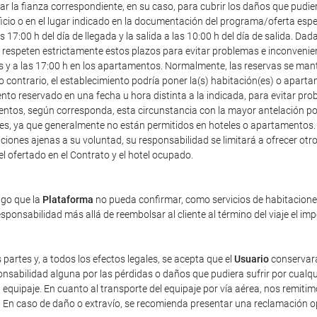
r la fianza correspondiente, en su caso, para cubrir los daños que pudier
icio o en el lugar indicado en la documentación del programa/oferta especia
7:00 h del día de llegada y la salida a las 10:00 h del día de salida. Dad
speten estrictamente estos plazos para evitar problemas e inconveniente
les y a las 17:00 h en los apartamentos. Normalmente, las reservas se mant
o contrario, el establecimiento podría poner la(s) habitación(es) o apart
ento reservado en una fecha u hora distinta a la indicada, para evitar pr
entos, según corresponda, esta circunstancia con la mayor antelación posi
ales, ya que generalmente no están permitidos en hoteles o apartamentos.
iones ajenas a su voluntad, su responsabilidad se limitará a ofrecer otro 
tel ofertado en el Contrato y el hotel ocupado.
ago que la
Plataforma
no pueda confirmar, como servicios de habitaciones 
ponsabilidad más allá de reembolsar al cliente al término del viaje el im
 partes y, a todos los efectos legales, se acepta que el
Usuario
conservará
sabilidad alguna por las pérdidas o daños que pudiera sufrir por cualqu
equipaje. En cuanto al transporte del equipaje por vía aérea, nos remiti
). En caso de daño o extravío, se recomienda presentar una reclamación 