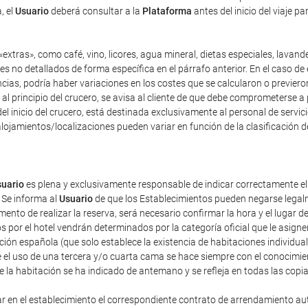
, el
Usuario
deberá consultar a la
Plataforma
antes del inicio del viaje p
extras», como café, vino, licores, agua mineral, dietas especiales, lavand
es no detallados de forma específica en el párrafo anterior. En el caso de 
as, podría haber variaciones en los costes que se calcularon o previeron 
y, al principio del crucero, se avisa al cliente de que debe comprometerse 
el inicio del crucero, está destinada exclusivamente al personal de servici
lojamientos/localizaciones pueden variar en función de la clasificación d
uario
es plena y exclusivamente responsable de indicar correctamente e
 Se informa al
Usuario
de que los Establecimientos pueden negarse legalm
nto de realizar la reserva, será necesario confirmar la hora y el lugar de
dos por el hotel vendrán determinados por la categoría oficial que le asig
ación española (que solo establece la existencia de habitaciones individua
 el uso de una tercera y/o cuarta cama se hace siempre con el conocimie
de la habitación se ha indicado de antemano y se refleja en todas las copi
ar en el establecimiento el correspondiente contrato de arrendamiento au