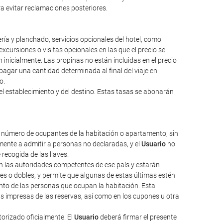
ara evitar reclamaciones posteriores.
ería y planchado, servicios opcionales del hotel, como
excursiones o visitas opcionales en las que el precio se
inicialmente. Las propinas no están incluidas en el precio
a pagar una cantidad determinada al final del viaje en
o.
el establecimiento y del destino. Estas tasas se abonarán
l número de ocupantes de la habitación o apartamento, sin
ente a admitir a personas no declaradas, y el
Usuario
no
 recogida de las llaves.
nen las autoridades competentes de ese país y estarán
les o dobles, y permite que algunas de estas últimas estén
nto de las personas que ocupan la habitación. Esta
as impresas de las reservas, así como en los cupones u otra
torizado oficialmente. El
Usuario
deberá firmar el presente