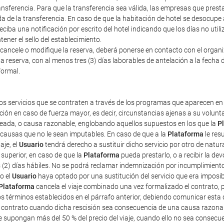
nsferencia. Para que la transferencia sea válida, las empresas que prestan
a de la transferencia. En caso de que la habitación de hotel se desocupe
iba una notificación por escrito del hotel indicando que los días no util
ener el sello del establecimiento.
cancele o modifique la reserva, deberá ponerse en contacto con el organiza
a reserva, con al menos tres (3) días laborables de antelación a la fecha d
formal.
os servicios que se contraten a través de los programas que aparecen en 
ción en caso de fuerza mayor, es decir, circunstancias ajenas a su volun
pleada, o causa razonable, englobando aquellos supuestos en los que la
P
r causas que no le sean imputables. En caso de que a la
Plataforma
le res
aje, el
Usuario
tendrá derecho a sustituir dicho servicio por otro de natur
superior, en caso de que la
Plataforma
pueda prestarlo, o a recibir la d
s (2) días hábiles. No se podrá reclamar indemnización por incumplimient
o el
Usuario
haya optado por una sustitución del servicio que era imposibl
Plataforma
cancela el viaje combinado una vez formalizado el contrato, pe
os términos establecidos en el párrafo anterior, debiendo comunicar esta 
e contrato cuando dicha rescisión sea consecuencia de una causa razona
ue supongan más del 50 % del precio del viaje, cuando ello no sea consec