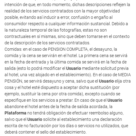
intención de que, en todo momento, dichas descripciones reflejen la
realidad de los servicios contratados con la mayor objetividad
posible, evitando así inducir a error, confusión o engaño al
consumidor respecto a cualquier información sustancial. Debido a
la naturaleza temporal de las fotografías, estas no son
contractuales en sí mismas, sino que deben tomarse en el contexto
de la descripción de los servicios contratados.
Comidas: en el caso de PENSION COMPLETA, el desayuno, la
comida y la cena se servirán en el hotel. La primera cena se servirá
en la fecha de entrada y la última comida se servirá en la fecha de
salida (esto lo podrá modificar el
Usuario
mediante solicitud previa
al hotel, una vez alojado en el establecimiento). En el caso de MEDIA
PENSIÓN, se servirá desayuno y cena, salvo que el
Usuario
elija otra
cosa y el hotel esté dispuesto a aceptar dicha sustitución (por
ejemplo, sustituir la cena por otra comida), excepto cuando se
especifique en los servicios a prestar. En caso de que el
Usuario
abandone el hotel antes de la fecha de salida acordada, la
Plataforma
no tendrá obligación de efectuar reembolso alguno,
salvo que el
Usuario
solicite al establecimiento una declaración
escrita de no facturación por los días o servicios no utilizados, que
deberá contener el sello del establecimiento.