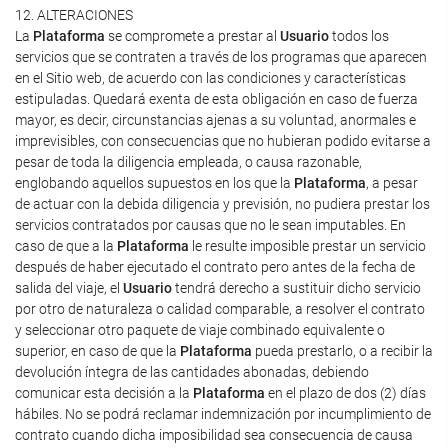
12. ALTERACIONES
La
Plataforma
se compromete a prestar al
Usuario
todos los
servicios que se contraten a través de los programas que aparecen
en el Sitio web, de acuerdo con las condiciones y características
estipuladas. Quedará exenta de esta obligación en caso de fuerza
mayor, es decir, circunstancias ajenas a su voluntad, anormales e
imprevisibles, con consecuencias que no hubieran podido evitarse a
pesar de toda la diligencia empleada, o causa razonable,
englobando aquellos supuestos en los que la
Plataforma
, a pesar
de actuar con la debida diligencia y previsión, no pudiera prestar los
servicios contratados por causas que no le sean imputables. En
caso de que a la
Plataforma
le resulte imposible prestar un servicio
después de haber ejecutado el contrato pero antes de la fecha de
salida del viaje, el
Usuario
tendrá derecho a sustituir dicho servicio
por otro de naturaleza o calidad comparable, a resolver el contrato
y seleccionar otro paquete de viaje combinado equivalente o
superior, en caso de que la
Plataforma
pueda prestarlo, o a recibir la
devolución íntegra de las cantidades abonadas, debiendo
comunicar esta decisión a la
Plataforma
en el plazo de dos (2) días
hábiles. No se podrá reclamar indemnización por incumplimiento de
contrato cuando dicha imposibilidad sea consecuencia de causa