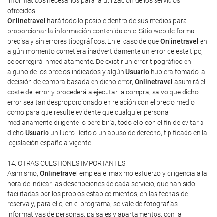
informáticos necesarios para la utilización de los servicios
ofrecidos.
Onlinetravel
hará todo lo posible dentro de sus medios para
proporcionar la información contenida en el Sitio web de forma
precisa y sin errores tipográficos. En el caso de que
Onlinetravel
en
algún momento cometiera inadvertidamente un error de este tipo,
se corregirá inmediatamente. De existir un error tipográfico en
alguno de los precios indicados y algún
Usuario
hubiera tomado la
decisión de compra basada en dicho error,
Onlinetravel
asumirá el
coste del error y procederá a ejecutar la compra, salvo que dicho
error sea tan desproporcionado en relación con el precio medio
como para que resulte evidente que cualquier persona
medianamente diligente lo percibiría, todo ello con el fin de evitar a
dicho
Usuario
un lucro ilícito o un abuso de derecho, tipificado en la
legislación española vigente.
14. OTRAS CUESTIONES IMPORTANTES
Asimismo,
Onlinetravel
emplea el máximo esfuerzo y diligencia a la
hora de indicar las descripciones de cada servicio, que han sido
facilitadas por los propios establecimientos, en las fechas de
reserva y, para ello, en el programa, se vale de fotografías
informativas de personas, paisajes y apartamentos, con la