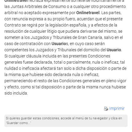
Onlinetravel
rechaza expresamente someterse voluntariamente a
las Juntas Arbitrales de Consumo o a cualquier otro procedimiento
arbitral no aceptado expresamente por
Onlinetravel
. Las partes,
con renuncia expresa a su propio fuero, acuerdan que el presente
Contrato se regirá por la legislación española, y a efectos de la
resolución de cualquier litigio que pudiera derivarse del mismo, se
someten a los Juzgados y Tribunales de Gran Canaria, salvo en el
caso de contratación con
Usuario
s, en cuyo caso serán
competentes los Juzgados y Tribunales del domicilio del
Usuario
.
Si cualquier cláusula incluida en las presentes Condiciones
generales fuese declarada, total o parcialmente, nula o ineficaz, tal
nulidad o ineficacia afectará tan solo a dicha disposición o parte de
la misma que hubiese sido declarada nula o ineficaz,
permaneciendo el resto de las Condiciones generales en pleno vigor
y efecto, como si tal disposición o parte de la misma nunca hubiese
sido incluida.
Imprimir
Si quieres guardar estas condiciones, accede al menú de tu navegador y clica en
"Guardar como..."