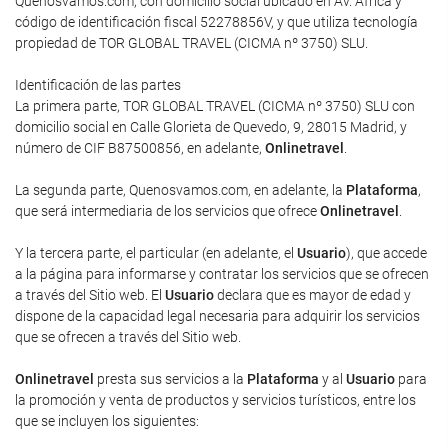
Quenosvamos.com, con domicilio social ubicado en Av. África y
código de identificación fiscal 52278856V, y que utiliza tecnología
propiedad de TOR GLOBAL TRAVEL (CICMA nº 3750) SLU.
Identificación de las partes
La primera parte, TOR GLOBAL TRAVEL (CICMA nº 3750) SLU con
domicilio social en Calle Glorieta de Quevedo, 9, 28015 Madrid, y
número de CIF B87500856, en adelante,
Onlinetravel
.
La segunda parte, Quenosvamos.com, en adelante, la
Plataforma
,
que será intermediaria de los servicios que ofrece
Onlinetravel
.
Y la tercera parte, el particular (en adelante, el
Usuario
), que accede
a la página para informarse y contratar los servicios que se ofrecen
a través del Sitio web. El
Usuario
declara que es mayor de edad y
dispone de la capacidad legal necesaria para adquirir los servicios
que se ofrecen a través del Sitio web.
Onlinetravel
presta sus servicios a la
Plataforma
y al
Usuario
para
la promoción y venta de productos y servicios turísticos, entre los
que se incluyen los siguientes: