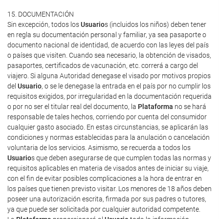
15. DOCUMENTACIÓN
Sin excepción, todos los
Usuario
s (incluidos los niños) deben tener
en regla su documentación personal y familiar, ya sea pasaporte o
documento nacional de identidad, de acuerdo con las leyes del país
o países que visiten. Cuando sea necesario, la obtención de visados,
pasaportes, certificados de vacunación, etc. correrá a cargo del
viajero. Si alguna Autoridad denegase el visado por motivos propios
del
Usuario
, o se le denegase la entrada en el país por no cumplir los
requisitos exigidos, por irregularidad en la documentación requerida
o por no ser el titular real del documento, la
Plataforma
no se hará
responsable de tales hechos, corriendo por cuenta del consumidor
cualquier gasto asociado. En estas circunstancias, se aplicarán las
condiciones y normas establecidas para la anulación o cancelación
voluntaria de los servicios. Asimismo, se recuerda a todos los
Usuario
s que deben asegurarse de que cumplen todas las normas y
requisitos aplicables en materia de visados antes de iniciar su viaje,
con el fin de evitar posibles complicaciones a la hora de entrar en
los países que tienen previsto visitar. Los menores de 18 años deben
poseer una autorización escrita, firmada por sus padres o tutores,
ya que puede ser solicitada por cualquier autoridad competente.