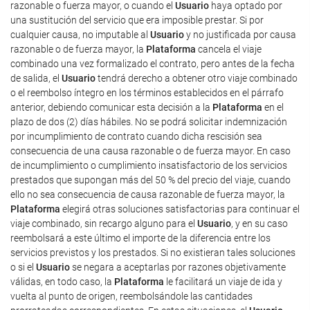
razonable o fuerza mayor, o cuando el
Usuario
haya optado por
una sustitución del servicio que era imposible prestar. Si por
cualquier causa, no imputable al
Usuario
y no justificada por causa
razonable o de fuerza mayor, la
Plataforma
cancela el viaje
combinado una vez formalizado el contrato, pero antes de la fecha
de salida, el
Usuario
tendrá derecho a obtener otro viaje combinado
o el reembolso íntegro en los términos establecidos en el párrafo
anterior, debiendo comunicar esta decisión a la
Plataforma
en el
plazo de dos (2) días hábiles. No se podrá solicitar indemnización
por incumplimiento de contrato cuando dicha rescisión sea
consecuencia de una causa razonable o de fuerza mayor. En caso
de incumplimiento o cumplimiento insatisfactorio de los servicios
prestados que supongan más del 50 % del precio del viaje, cuando
ello no sea consecuencia de causa razonable de fuerza mayor, la
Plataforma
elegirá otras soluciones satisfactorias para continuar el
viaje combinado, sin recargo alguno para el
Usuario
, y en su caso
reembolsará a este último el importe de la diferencia entre los
servicios previstos y los prestados. Si no existieran tales soluciones
o si el
Usuario
se negara a aceptarlas por razones objetivamente
válidas, en todo caso, la
Plataforma
le facilitará un viaje de ida y
vuelta al punto de origen, reembolsándole las cantidades