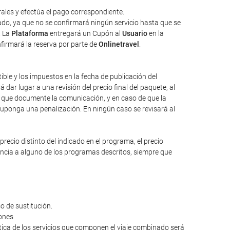
ales y efectúa el pago correspondiente.
tado, ya que no se confirmará ningún servicio hasta que se
. La
Plataforma
entregará un Cupón al
Usuario
en la
nfirmará la reserva por parte de
Onlinetravel
.
tible y los impuestos en la fecha de publicación del
dar lugar a una revisión del precio final del paquete, al
io que documente la comunicación, y en caso de que la
suponga una penalización. En ningún caso se revisará al
ecio distinto del indicado en el programa, el precio
rencia a alguno de los programas descritos, siempre que
o de sustitución.
iones
ntica de los servicios que componen el viaje combinado será