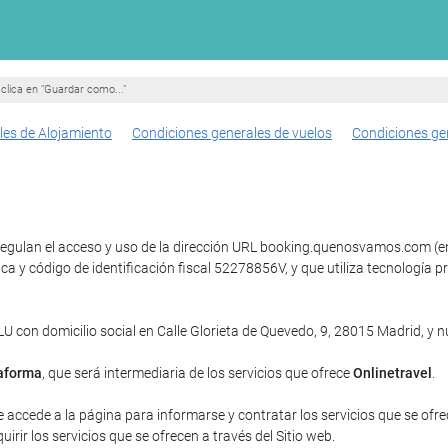
clica en "Guardar como..."
les de Alojamiento
Condiciones generales de vuelos
Condiciones ge
regulan el acceso y uso de la dirección URL booking.quenosvamos.com (en 
ica y código de identificación fiscal 52278856V, y que utiliza tecnolog
con domicilio social en Calle Glorieta de Quevedo, 9, 28015 Madrid, y
aforma
, que será intermediaria de los servicios que ofrece
Onlinetravel
.
e accede a la página para informarse y contratar los servicios que se ofrec
rir los servicios que se ofrecen a través del Sitio web.