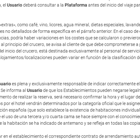
, el
Usuario
deberá consultar a la
Plataforma
antes del inicio del viaje p
extras», como café, vino, licores, agua mineral, dietas especiales, lavand
es no detallados de forma específica en el párrafo anterior. En el caso de 
as, podría haber variaciones en los costes que se calcularon o previeron 
y, al principio del crucero, se avisa al cliente de que debe comprometerse 
el inicio del crucero, está destinada exclusivamente al personal de servici
lojamientos/localizaciones pueden variar en función de la clasificación d
uario
es plena y exclusivamente responsable de indicar correctamente e
 Se informa al
Usuario
de que los Establecimientos pueden negarse legalm
nto de realizar la reserva, será necesario confirmar la hora y el lugar de
dos por el hotel vendrán determinados por la categoría oficial que le asig
ación española (que solo establece la existencia de habitaciones individua
 el uso de una tercera y/o cuarta cama se hace siempre con el conocimie
de la habitación se ha indicado de antemano y se refleja en todas las copi
ar en el establecimiento el correspondiente contrato de arrendamiento au