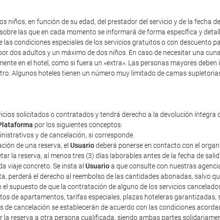
s niños, en función de su edad, del prestador del servicio y de la fecha d
y sobre las que en cada momento se informará de forma específica y detal
re las condiciones especiales de los servicios gratuitos o con descuento 
r dos adultos y un máximo de dos niños. En caso de necesitar una cuna, i
mente en el hotel, como si fuera un «extra». Las personas mayores deben 
tro. Algunos hoteles tienen un número muy limitado de camas supletorias,
vicios solicitados o contratados y tendrá derecho a la devolución íntegra 
Plataforma
por los siguientes conceptos:
ministrativos y de cancelación, si corresponde.
ción de una reserva, el
Usuario
deberá ponerse en contacto con el organiza
r la reserva, al menos tres (3) días laborables antes de la fecha de sali
a viaje concreto. Se insta al
Usuario
a que consulte con nuestras agencias
sta, perderá el derecho al reembolso de las cantidades abonadas, salvo 
n el supuesto de que la contratación de alguno de los servicios cancelad
tos de apartamentos, tarifas especiales, plazas hoteleras garantizadas
tos de cancelación se establecerán de acuerdo con las condiciones acorda
erir la reserva a otra persona cualificada, siendo ambas partes solidariam