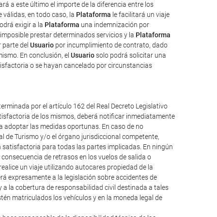
rá a este último el importe de la diferencia entre los
válidas, en todo caso, la
Plataforma
le facilitará un viaje
odrá exigir a la
Plataforma
una indemnización por
imposible prestar determinados servicios y la
Plataforma
 parte del
Usuario
por incumplimiento de contrato, dado
mismo. En conclusión, el
Usuario
solo podrá solicitar una
isfactoria o se hayan cancelado por circunstancias
erminada por el artículo 162 del Real Decreto Legislativo
atisfactoria de los mismos, deberá notificar inmediatamente
ueda adoptar las medidas oportunas. En caso de no
al de Turismo y/o el órgano jurisdiccional competente,
 satisfactoria para todas las partes implicadas. En ningún
consecuencia de retrasos en los vuelos de salida o
alice un viaje utilizando autocares propiedad de la
á expresamente a la legislación sobre accidentes de
y a la cobertura de responsabilidad civil destinada a tales
 estén matriculados los vehículos y en la moneda legal de