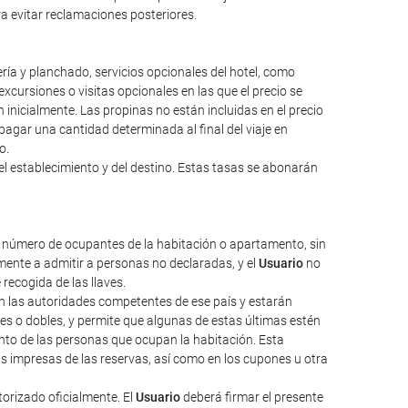
ara evitar reclamaciones posteriores.
ería y planchado, servicios opcionales del hotel, como
excursiones o visitas opcionales en las que el precio se
inicialmente. Las propinas no están incluidas en el precio
a pagar una cantidad determinada al final del viaje en
o.
el establecimiento y del destino. Estas tasas se abonarán
l número de ocupantes de la habitación o apartamento, sin
ente a admitir a personas no declaradas, y el
Usuario
no
 recogida de las llaves.
nen las autoridades competentes de ese país y estarán
les o dobles, y permite que algunas de estas últimas estén
nto de las personas que ocupan la habitación. Esta
as impresas de las reservas, así como en los cupones u otra
torizado oficialmente. El
Usuario
deberá firmar el presente