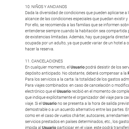
10. NIÑOS Y ANCIANOS
Dada la diversidad de condiciones que pueden aplicarse a lo
alcance de las condiciones especiales que puedan existir 
Por ello, se recomienda a las familias que se informen sob
entenderse siempre cuando la habitación sea compartida po
de existencias limitadas. Además, hay que pagarla directa
ocupada por un adulto, ya que puede variar de un hotel a o
hacer la reserva.
11. CANCELACIONES
En cualquier momento, el
Usuario
podrá desistir de los ser
depósito anticipado. No obstante, deberá compensar a la
Para los servicios a la carta: la totalidad de los gastos ad
Para viajes combinados: en caso de cancelación o modifica
electrónico que el
Usuario
recibió en el momento de completa
que indique explícitamente el organizador del viaje para cad
viaje. Si el
Usuario
no se presenta a la hora de salida previ
demostrable o a un acuerdo alternativo entre las partes. E
como en el caso de vuelos chárter, autocares, arrendamien
servicios prestados en países determinados, etc., los gas
impida al
Usuario
participar en el viaje, este podrá transf