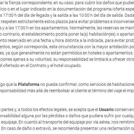
r la fianza correspondiente, en su caso, para cubrir los daños que pudier
icio o en el lugar indicado en la documentación del programa/oferta especia
7:00 h del día de llegada y la salida a las 10:00 h del día de salida. Dad
speten estrictamente estos plazos para evitar problemas e inconveniente
les y a las 17:00 h en los apartamentos. Normalmente, las reservas se mant
o contrario, el establecimiento podría poner la(s) habitación(es) o apart
ento reservado en una fecha u hora distinta a la indicada, para evitar pr
entos, según corresponda, esta circunstancia con la mayor antelación posi
ales, ya que generalmente no están permitidos en hoteles o apartamentos.
iones ajenas a su voluntad, su responsabilidad se limitará a ofrecer otro 
tel ofertado en el Contrato y el hotel ocupado.
ago que la
Plataforma
no pueda confirmar, como servicios de habitaciones 
ponsabilidad más allá de reembolsar al cliente al término del viaje el im
 partes y, a todos los efectos legales, se acepta que el
Usuario
conservará
sabilidad alguna por las pérdidas o daños que pudiera sufrir por cualqu
equipaje. En cuanto al transporte del equipaje por vía aérea, nos remiti
). En caso de daño o extravío, se recomienda presentar una reclamación 