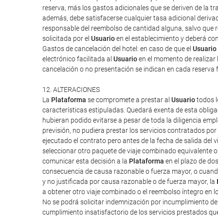
reserva, más los gastos adicionales que se deriven de la tra
además, debe satisfacerse cualquier tasa adicional derivad
responsable del reembolso de cantidad alguna, salvo que rec
solicitada por el
Usuario
en el establecimiento y deberá cont
Gastos de cancelación del hotel: en caso de que el
Usuario
electrónico facilitada al
Usuario
en el momento de realizar l
cancelación o no presentación se indican en cada reserva 
12. ALTERACIONES
La
Plataforma
se compromete a prestar al
Usuario
todos l
características estipuladas. Quedará exenta de esta obliga
hubieran podido evitarse a pesar de toda la diligencia em
previsión, no pudiera prestar los servicios contratados po
ejecutado el contrato pero antes de la fecha de salida del vi
seleccionar otro paquete de viaje combinado equivalente o 
comunicar esta decisión a la
Plataforma
en el plazo de do
consecuencia de causa razonable o fuerza mayor, o cuand
y no justificada por causa razonable o de fuerza mayor, la
a obtener otro viaje combinado o el reembolso íntegro en l
No se podrá solicitar indemnización por incumplimiento d
cumplimiento insatisfactorio de los servicios prestados q