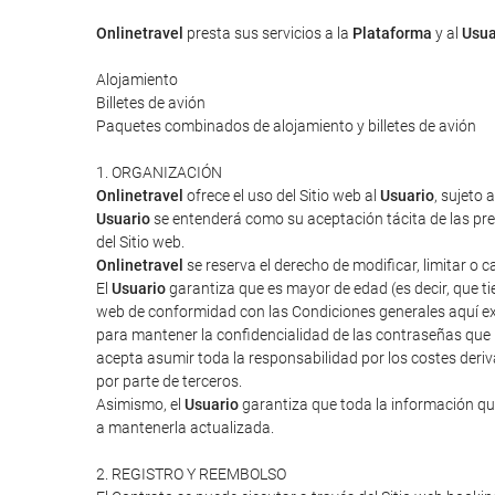
Onlinetravel
presta sus servicios a la
Plataforma
y al
Usua
Alojamiento
Billetes de avión
Paquetes combinados de alojamiento y billetes de avión
1. ORGANIZACIÓN
Onlinetravel
ofrece el uso del Sitio web al
Usuario
, sujeto 
Usuario
se entenderá como su aceptación tácita de las pres
del Sitio web.
Onlinetravel
se reserva el derecho de modificar, limitar o 
El
Usuario
garantiza que es mayor de edad (es decir, que tie
web de conformidad con las Condiciones generales aquí ex
para mantener la confidencialidad de las contraseñas que
acepta asumir toda la responsabilidad por los costes deriv
por parte de terceros.
Asimismo, el
Usuario
garantiza que toda la información que
a mantenerla actualizada.
2. REGISTRO Y REEMBOLSO