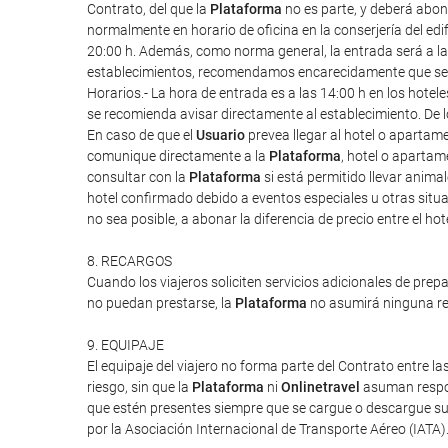
Contrato, del que la
Plataforma
no es parte, y deberá abona
normalmente en horario de oficina en la conserjería del edif
20:00 h. Además, como norma general, la entrada será a las 1
establecimientos, recomendamos encarecidamente que se re
Horarios.- La hora de entrada es a las 14:00 h en los hote
se recomienda avisar directamente al establecimiento. De l
En caso de que el
Usuario
prevea llegar al hotel o apartam
comunique directamente a la
Plataforma
, hotel o apartam
consultar con la
Plataforma
si está permitido llevar anim
hotel confirmado debido a eventos especiales u otras situac
no sea posible, a abonar la diferencia de precio entre el ho
8. RECARGOS
Cuando los viajeros soliciten servicios adicionales de prep
no puedan prestarse, la
Plataforma
no asumirá ninguna res
9. EQUIPAJE
El equipaje del viajero no forma parte del Contrato entre las
riesgo, sin que la
Plataforma
ni
Onlinetravel
asuman respon
que estén presentes siempre que se cargue o descargue su 
por la Asociación Internacional de Transporte Aéreo (IATA