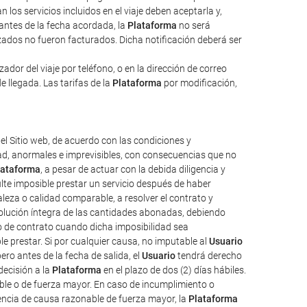
 los servicios incluidos en el viaje deben aceptarla y,
 antes de la fecha acordada, la
Plataforma
no será
izados no fueron facturados. Dicha notificación deberá ser
dor del viaje por teléfono, o en la dirección de correo
e llegada. Las tarifas de la
Plataforma
por modificación,
el Sitio web, de acuerdo con las condiciones y
tad, anormales e imprevisibles, con consecuencias que no
lataforma
, a pesar de actuar con la debida diligencia y
ulte imposible prestar un servicio después de haber
aleza o calidad comparable, a resolver el contrato y
evolución íntegra de las cantidades abonadas, debiendo
o de contrato cuando dicha imposibilidad sea
e prestar. Si por cualquier causa, no imputable al
Usuario
ro antes de la fecha de salida, el
Usuario
tendrá derecho
decisión a la
Plataforma
en el plazo de dos (2) días hábiles.
ble o de fuerza mayor. En caso de incumplimiento o
uencia de causa razonable de fuerza mayor, la
Plataforma