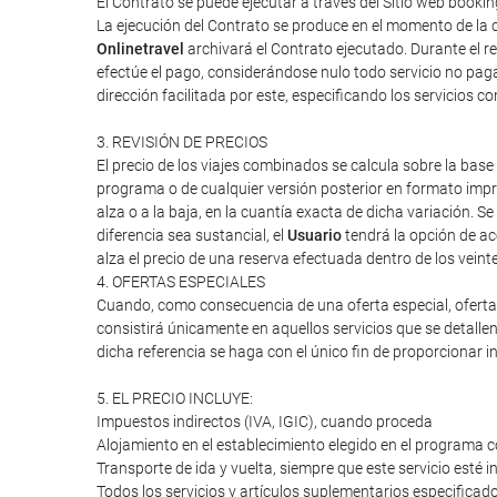
El Contrato se puede ejecutar a través del Sitio web boo
La ejecución del Contrato se produce en el momento de la c
Onlinetravel
archivará el Contrato ejecutado. Durante el re
efectúe el pago, considerándose nulo todo servicio no paga
dirección facilitada por este, especificando los servicios 
3. REVISIÓN DE PRECIOS
El precio de los viajes combinados se calcula sobre la base 
programa o de cualquier versión posterior en formato impres
alza o a la baja, en la cuantía exacta de dicha variación. Se
diferencia sea sustancial, el
Usuario
tendrá la opción de ac
alza el precio de una reserva efectuada dentro de los veint
4. OFERTAS ESPECIALES
Cuando, como consecuencia de una oferta especial, oferta d
consistirá únicamente en aquellos servicios que se detalle
dicha referencia se haga con el único fin de proporcionar i
5. EL PRECIO INCLUYE:
Impuestos indirectos (IVA, IGIC), cuando proceda
Alojamiento en el establecimiento elegido en el programa c
Transporte de ida y vuelta, siempre que este servicio esté 
Todos los servicios y artículos suplementarios especifica