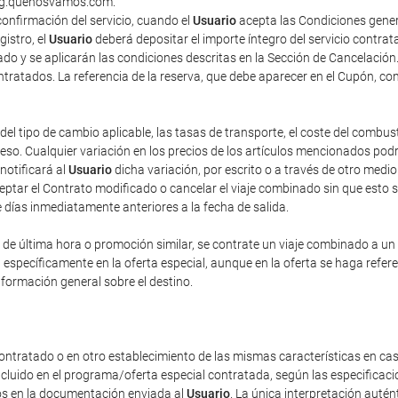
king.quenosvamos.com.
onfirmación del servicio, cuando el
Usuario
acepta las Condiciones gener
gistro, el
Usuario
deberá depositar el importe íntegro del servicio contra
do y se aplicarán las condiciones descritas en la Sección de Cancelación
contratados. La referencia de la reserva, que debe aparecer en el Cupón, co
del tipo de cambio aplicable, las tasas de transporte, el coste del combus
o. Cualquier variación en los precios de los artículos mencionados podrá 
 notificará al
Usuario
dicha variación, por escrito o a través de otro med
eptar el Contrato modificado o cancelar el viaje combinado sin que esto 
e días inmediatamente anteriores a la fecha de salida.
e última hora o promoción similar, se contrate un viaje combinado a un pr
n específicamente en la oferta especial, aunque en la oferta se haga refe
nformación general sobre el destino.
ontratado o en otro establecimiento de las mismas características en cas
incluido en el programa/oferta especial contratada, según las especificac
dos en la documentación enviada al
Usuario
. La única interpretación auté