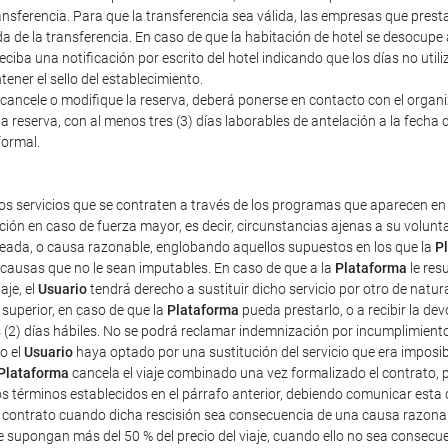
nsferencia. Para que la transferencia sea válida, las empresas que prestan
a de la transferencia. En caso de que la habitación de hotel se desocupe
iba una notificación por escrito del hotel indicando que los días no util
ener el sello del establecimiento.
cancele o modifique la reserva, deberá ponerse en contacto con el organiza
a reserva, con al menos tres (3) días laborables de antelación a la fecha d
formal.
os servicios que se contraten a través de los programas que aparecen en 
ción en caso de fuerza mayor, es decir, circunstancias ajenas a su volun
pleada, o causa razonable, englobando aquellos supuestos en los que la
P
r causas que no le sean imputables. En caso de que a la
Plataforma
le res
aje, el
Usuario
tendrá derecho a sustituir dicho servicio por otro de natur
superior, en caso de que la
Plataforma
pueda prestarlo, o a recibir la d
s (2) días hábiles. No se podrá reclamar indemnización por incumplimient
o el
Usuario
haya optado por una sustitución del servicio que era imposibl
Plataforma
cancela el viaje combinado una vez formalizado el contrato, pe
os términos establecidos en el párrafo anterior, debiendo comunicar esta 
e contrato cuando dicha rescisión sea consecuencia de una causa razona
ue supongan más del 50 % del precio del viaje, cuando ello no sea consec