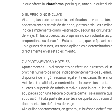
la que ofrece la
Plataforma
, por lo que, ante cualquier duda
6. EL PRECIO NO INCLUYE:
Visados, tasas de aeropuerto, certificados de vacunación, «
aparcamiento y televisión de pago, y otros artículos similar
indica simplemente como «estimado», según las circunstanci
del viaje. En los cruceros, las propinas no son voluntarias 
proporción a su duración. Esta cantidad, que se fija antes d
En algunos destinos, las tasas aplicables a determinados a
directamente en el establecimiento.
7. APARTAMENTOS Y HOTELES
Apartamentos.- En el momento de efectuar la reserva, el
Us
omitir el número de niños, independientemente de su edad.
dispondrá de ningún recurso legal en tales casos. En el mome
Hoteles.- La calidad y el contenido de los servicios presta
sujetos a supervisión administrativa. Dada la actual legisl
equipadas con una tercera o cuarta cama), se asumirá que
suposición tácita parte de la certeza de que la ocupación 
documentación definitiva del viaje.
Al alquilar apartamentos, en general, el huésped debe firm