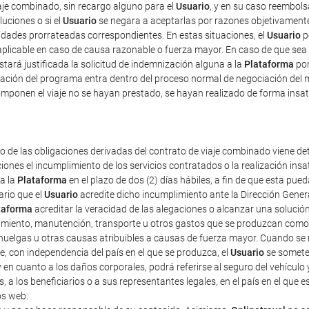
iaje combinado, sin recargo alguno para el
Usuario
, y en su caso reembolsa
luciones o si el
Usuario
se negara a aceptarlas por razones objetivamente 
tidades prorrateadas correspondientes. En estas situaciones, el
Usuario
p
plicable en caso de causa razonable o fuerza mayor. En caso de que sea 
estará justificada la solicitud de indemnización alguna a la
Plataforma
por
ficación del programa entra dentro del proceso normal de negociación del 
mponen el viaje no se hayan prestado, se hayan realizado de forma insat
o de las obligaciones derivadas del contrato de viaje combinado viene det
iones el incumplimiento de los servicios contratados o la realización ins
 a la
Plataforma
en el plazo de dos (2) días hábiles, a fin de que esta p
ario que el
Usuario
acredite dicho incumplimiento ante la Dirección Gener
taforma
acreditar la veracidad de las alegaciones o alcanzar una solución
amiento, manutención, transporte u otros gastos que se produzcan como 
uelgas u otras causas atribuibles a causas de fuerza mayor. Cuando se re
e, con independencia del país en el que se produzca, el
Usuario
se someter
 y en cuanto a los daños corporales, podrá referirse al seguro del vehículo 
s, a los beneficiarios o a sus representantes legales, en el país en el que
os web.