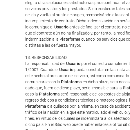
elegirá otras soluciones satisfactorias para continuar el v
servicios previstos y los prestados. Si no existieran tales so
de ida y vuelta al punto de origen, reembolsándole las can
incumplimiento de contrato. Dicha indemnización no será a
lo comunique al
Usuario
antes de finalizar el contrato, no 
que el contrato aún no ha finalizado y, por tanto, la modi
indemnización a la
Plataforma
cuando los servicios que co
distintas a las de fuerza mayor.
13. RESPONSABILIDAD
La responsabilidad del
Usuario
por el correcto cumplimient
1/2007. Cuando el
Usuario
pueda constatar en las instalac
este hecho al prestador del servicio, así como comunicarlo
comunicarse con la
Plataforma
en dicho plazo, será neces
dado que, fuera de dicho plazo, sería imposible para la
Pla
caso la
Plataforma
será responsable de los costes de aloj
regreso debidos a condiciones técnicas o meteorológicas, h
Plataforma
o alquilados por la misma, en caso de accident
tráfico de la nación en la que esté matriculado el vehículo,
fines, en virtud de los cuales se indemnizará a los afectado
dicho país. En el Sitio web puede haber enlaces a otros siti