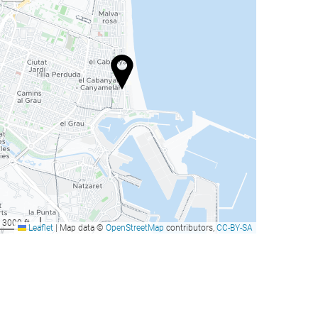
3000 ft
Leaflet
|
Map data ©
OpenStreetMap
contributors,
CC-BY-SA