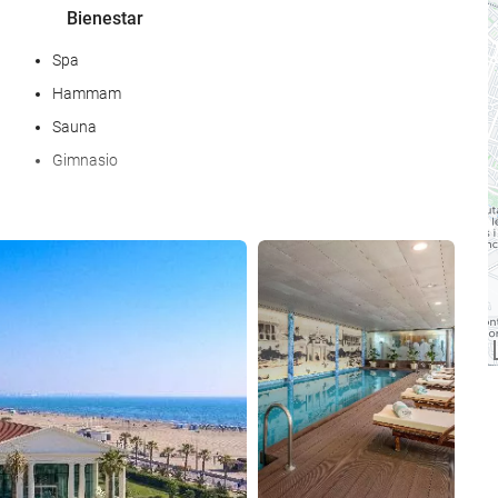
Bienestar
Spa
Hammam
Sauna
Gimnasio
Servicios de recepción
Ver 25 fotos
Recepción 24 horas
Guardaequipaje
Instalaciones de negocios
Centro de negocios
Servicio de limpieza