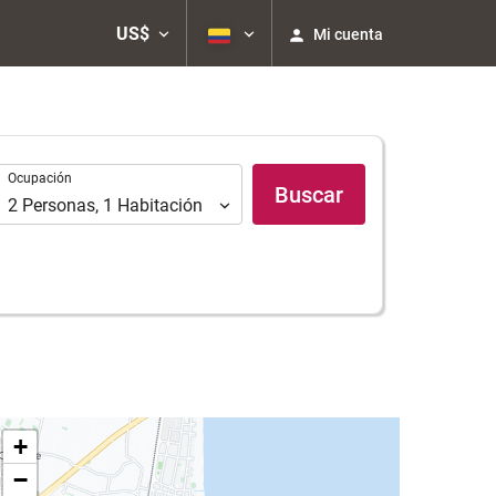
US$
Mi cuenta
Ocupación
Ocupación
Buscar
2
Personas
,
1
Habitación
+
−