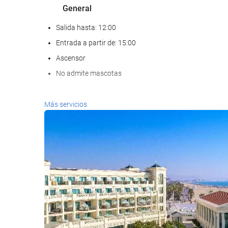
General
Salida hasta: 12:00
Entrada a partir de: 15:00
Ascensor
No admite mascotas
Comida y bebida
Más servicios
Restaurante a la carta
Bar
Cafetera en zonas comunes
Piscina
Piscina infantil
Acceso a Internet