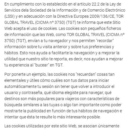
En cumplimiento con lo establecido en el artículo 22.2 de la Ley de
Servicios dela Sociedad de la Información y de Comercio Electrónico
(LSSI) y en adecuación con la Directiva Europea 2009/136/CE, TOR
GLOBAL TRAVEL (CICMA nº 3750) (TGT) te informa que este Sitio
Web acepta el uso de cookies. Las cookies son pequeños ficheros
de información que las Web, como TOR GLOBAL TRAVEL (CICMA nº
3750) (TGT), envían a tu navegador y nos permiten "recordar"
información sobre tu visita anterior y sobre tus preferencias y
hábitos. Esto nos ayuda a facilitarte la navegación y a mejorar la
utilidad que nuestro sitio te reporta, es decir, nos ayudan a mejorar
tu experiencia al "bucear" en TGT.
Por ponerte un ejemplo, las cookies nos "recuerdan" cosas tan
elementales y útiles cómo cuáles son tus datos para iniciar
automáticamente tu sesión sin tener que volver a introducir el
usuario y contraseña, qué idioma elegiste para navegar, qué
destinos son más populares para viajeros con características de
búsqueda similares a las tuyas o algo tan importante como poder
mostrarte la publicidad en función de tus hábitos de navegación e
intentar que ésta te resulte lo más interesante posible.
Las cookies utilizadas por este sitio Web, se asocian únicamente