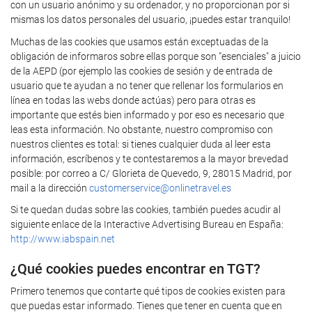
con un usuario anónimo y su ordenador, y no proporcionan por si
mismas los datos personales del usuario, ¡puedes estar tranquilo!
Muchas de las cookies que usamos están exceptuadas de la
obligación de informaros sobre ellas porque son "esenciales" a juicio
de la AEPD (por ejemplo las cookies de sesión y de entrada de
usuario que te ayudan a no tener que rellenar los formularios en
línea en todas las webs donde actúas) pero para otras es
importante que estés bien informado y por eso es necesario que
leas esta información. No obstante, nuestro compromiso con
nuestros clientes es total: si tienes cualquier duda al leer esta
información, escríbenos y te contestaremos a la mayor brevedad
posible: por correo a C/ Glorieta de Quevedo, 9, 28015 Madrid, por
mail a la dirección
customerservice@onlinetravel.es
Si te quedan dudas sobre las cookies, también puedes acudir al
siguiente enlace de la Interactive Advertising Bureau en España:
http://www.iabspain.net
¿Qué cookies puedes encontrar en TGT?
Primero tenemos que contarte qué tipos de cookies existen para
que puedas estar informado. Tienes que tener en cuenta que en