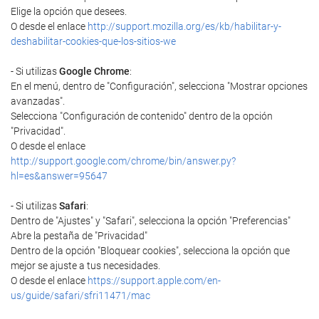
Elige la opción que desees.
O desde el enlace
http://support.mozilla.org/es/kb/habilitar-y-
deshabilitar-cookies-que-los-sitios-we
- Si utilizas
Google Chrome
:
En el menú, dentro de "Configuración", selecciona "Mostrar opciones
avanzadas".
Selecciona "Configuración de contenido" dentro de la opción
"Privacidad".
O desde el enlace
http://support.google.com/chrome/bin/answer.py?
hl=es&answer=95647
- Si utilizas
Safari
:
Dentro de "Ajustes" y "Safari", selecciona la opción "Preferencias"
Abre la pestaña de "Privacidad"
Dentro de la opción "Bloquear cookies", selecciona la opción que
mejor se ajuste a tus necesidades.
O desde el enlace
https://support.apple.com/en-
us/guide/safari/sfri11471/mac