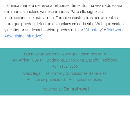
La única manera de revocar el consentimiento una vez dado es vía
eliminar las cookies ya descargadas. Para ello sigue las
instrucciones de más arriba. También existen tras herramientas
para que puedas detectar las cookies en cada sitio Web que visitas
y gestionar su desactivación, puedes utilizar
"Ghostery"
o
"Network
Advertising Initiative"
Quenosvamos.com - www.quenosvamos.com
Av. África - 08914 - Badalona, Barcelona, España | Teléfono
+34 915243366
Aviso legal
Términos y Condiciones Generales
Política de privacidad
Política de cookies
Onlinetravel
Powered by