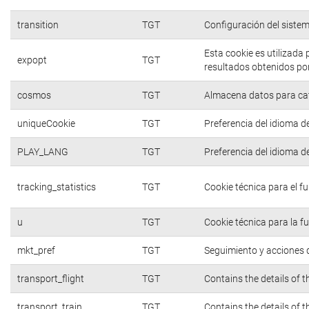
transition
TGT
Configuración del siste
Esta cookie es utilizada
expopt
TGT
resultados obtenidos por
cosmos
TGT
Almacena datos para cate
uniqueCookie
TGT
Preferencia del idioma d
PLAY_LANG
TGT
Preferencia del idioma d
tracking_statistics
TGT
Cookie técnica para el f
u
TGT
Cookie técnica para la f
mkt_pref
TGT
Seguimiento y acciones d
transport_flight
TGT
Contains the details of 
transport_train
TGT
Contains the details of 