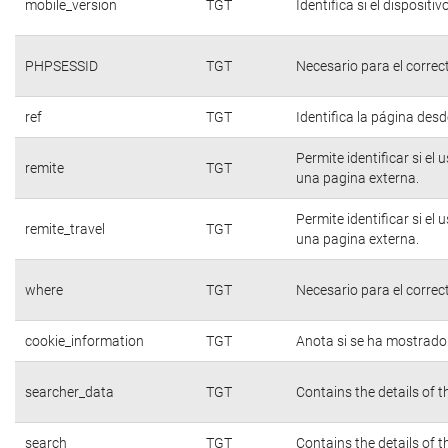
mobile_version
TGT
Identifica si el dispositiv
PHPSESSID
TGT
Necesario para el correc
ref
TGT
Identifica la página desde
Permite identificar si el
remite
TGT
una pagina externa.
Permite identificar si el
remite_travel
TGT
una pagina externa.
where
TGT
Necesario para el correc
cookie_information
TGT
Anota si se ha mostrado e
searcher_data
TGT
Contains the details of 
search
TGT
Contains the details of 