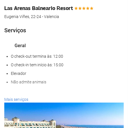
Las Arenas Balneario Resort
Eugenia Viñes, 22-24 - Valencia
Serviços
Geral
O check-out termina às: 12:00
O check-in tem início às: 15:00
Elevador
Não admite animais
Bem-estar
Mais serviços
Spa
Banho turco / Sauna a vapor
Sauna