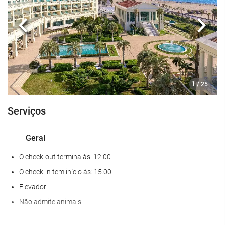
Academia
Anterior
Segui
Alimentação e bebidas
Restaurante à la carte
Bar
1
/ 25
Café no local
Serviços
Serviços de receção
Recepção 24 horas
Geral
Depósito de bagagens
O check-out termina às: 12:00
Piscina
O check-in tem início às: 15:00
Elevador
Piscina infantil
Não admite animais
Instalações de negócios