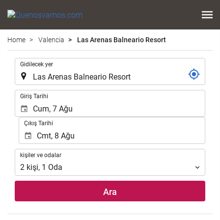
Home
Valencia
Las Arenas Balneario Resort
.
Gidilecek yer
.
Giriş Tarihi
Çıkış Tarihi
kişiler
kişiler ve odalar
ve
2
kişi
,
1
Oda
odalar
Ara