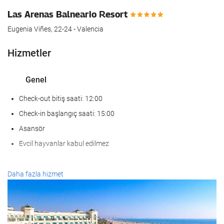
Las Arenas Balneario Resort
Eugenia Viñes, 22-24 - Valencia
Hizmetler
Genel
Check-out bitiş saati: 12:00
Check-in başlangıç saati: 15:00
Asansör
Evcil hayvanlar kabul edilmez
SaÄlÄ±k
Daha fazla hizmet
Spa
Türk hamamı/buhar banyosu
Sauna