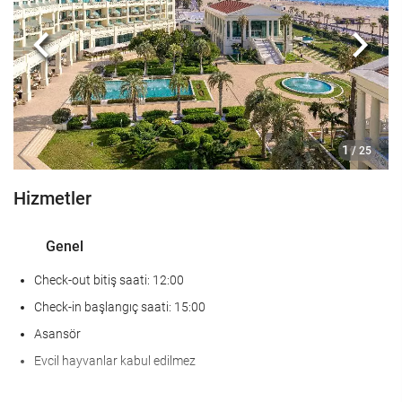
Spor salonu
Önceki
Sonra
Yiyecek ve içecek
À la carte restoran
Bar
1
/ 25
Tesis bünyesinde kafe
Hizmetler
KarÅÄ±lama hizmetleri
24-saat açık resepsiyon
Genel
Bagaj muhafazası
Check-out bitiş saati: 12:00
Havuz
Check-in başlangıç saati: 15:00
Asansör
Çocuk havuzu
Evcil hayvanlar kabul edilmez
Ä°Åletme tesisleri