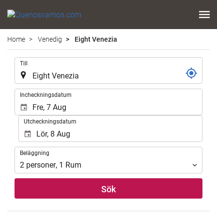
Home
Venedig
Eight Venezia
.
Till
.
Incheckningsdatum
Utcheckningsdatum
Beläggning
Beläggning
2
personer
,
1
Rum
Sök