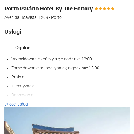
Porto Palácio Hotel By The Editory
Avenida Boavista, 1269 - Porto
Usługi
Ogólne
Wymeldowanie kończy się o godzinie: 12:00
Zameldowanie rozpoczyna się o godzinie: 15:00
Pralnia
klimatyzacja
Ogrzewanie
Winda
Więcej usług
Dostęp dla osób niepełnosprawnych
Obiekt przystosowany dla osób z niepełnosprawnością
wzrokową