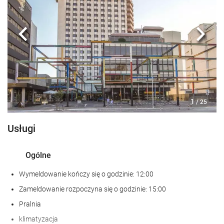
Pokoje dla niepalących
zakaz palenia obowiązuje we wszystkich pomieszczeniach
ogólnodostępnych i prywatnych
Strefa dla palaczy
Poprzedni
Nast
Zwierzęta nie są akceptowane
Recepcja
całodobowa recepcja
1
/ 25
przechowalnia bagażu
Sejf
Usługi
Cash dispenser
Ogólne
biuro informacji turystycznej
rezerwacja / sprzedaż biletów
Wymeldowanie kończy się o godzinie: 12:00
Naciśnij
Zameldowanie rozpoczyna się o godzinie: 15:00
Pralnia
Posiłki i napoje
klimatyzacja