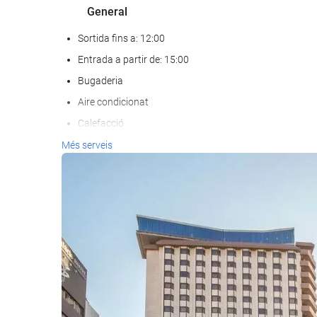
General
Sortida fins a: 12:00
Entrada a partir de: 15:00
Bugaderia
Aire condicionat
Calefacció
Ascensor
Més serveis
Accés persones amb mobilitat reduïda
Adaptada per a persones amb visió reduïda
Habitacions No Fumadors
Prohibit fumar a tot l'establiment
Zona de fumadors
No admet mascotes
Menjar i beguda