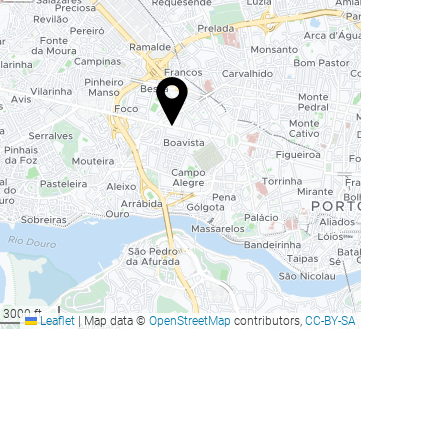
3000 ft
Leaflet
|
Map data ©
OpenStreetMap
contributors,
CC-BY-SA