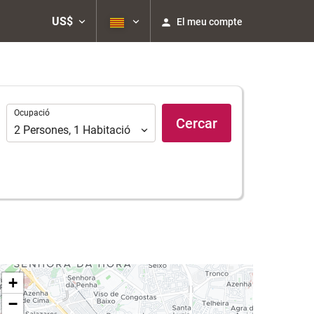
US$
El meu compte
Ocupació
Ocupació
Cercar
2
Persones
,
1
Habitació
+
−