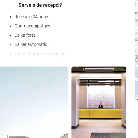
Serveis de recepci?
Recepció 24 hores
Guardaequipatges
Caixa forta
Caixer automàtic
Taulell d'informació turística
Venda d'entrades
Veure 25 fotos
Premsa
Benestar