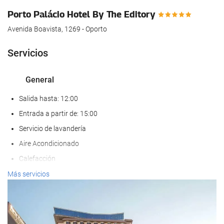
hotel.
Porto Palácio Hotel By The Editory
Avenida Boavista, 1269 - Oporto
Servicios
General
Salida hasta: 12:00
Entrada a partir de: 15:00
Servicio de lavandería
Aire Acondicionado
Calefacción
Ascensor
Más servicios
Adaptado para personas con movilidad reducida
Adaptado para personas con visión reducida
Habitaciones No fumadores