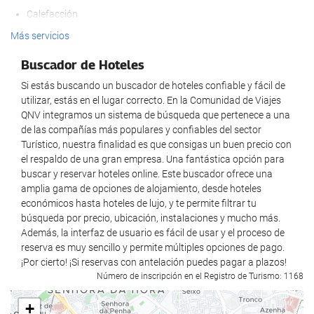
Calefacción
Bar
Ascensor
Más servicios
Menú infantil
Adaptado para personas con movilidad reducida
Servicio de habitaciones
Buscador de Hoteles
Adaptado para personas con visión reducida
Opción de desayuno en la habitación
Si estás buscando un buscador de hoteles confiable y fácil de
Habitaciones No fumadores
Botella de agua
utilizar, estás en el lugar correcto. En la Comunidad de Viajes
QNV integramos un sistema de búsqueda que pertenece a una
Hotel no fumadores
Fruta
de las compañías más populares y confiables del sector
Zona de fumadores
Turístico, nuestra finalidad es que consigas un buen precio con
Bienestar
el respaldo de una gran empresa. Una fantástica opción para
No admite mascotas
buscar y reservar hoteles online. Este buscador ofrece una
Spa
amplia gama de opciones de alojamiento, desde hoteles
Servicios de recepción
económicos hasta hoteles de lujo, y te permite filtrar tu
Bañera de hidromasaje
búsqueda por precio, ubicación, instalaciones y mucho más.
Recepción 24 horas
Sauna
Además, la interfaz de usuario es fácil de usar y el proceso de
Guardaequipaje
Servicio de masaje
reserva es muy sencillo y permite múltiples opciones de pago.
¡Por cierto! ¡Si reservas con antelación puedes pagar a plazos!
Caja fuerte
Gimnasio
Número de inscripción en el Registro de Turismo: 1168
Cajero automático
Parking
+
Información turística