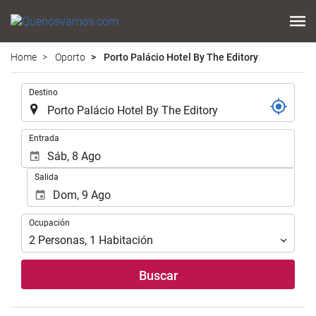
Home
Oporto
Porto Palácio Hotel By The Editory
Introduzca
Destino
el
lugar
de
Introduzca
Entrada
destino
las
en
fechas
Salida
el
de
que
inicio
realizar
y
Ocupación
la
Ocupación
fin
búsqueda
para
2
Personas
,
1
Habitación
de
realizar
su
la
Buscar
alojamiento..
búsqueda
de
su