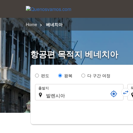
Home
베네치아
항공편 목적지 베네치아
Tipo
편도
왕복
다 구간 여정
de
여
Trayecto
출발지
행