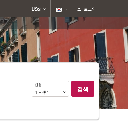
US$
로그인
인
인원
검색
원
1
사람