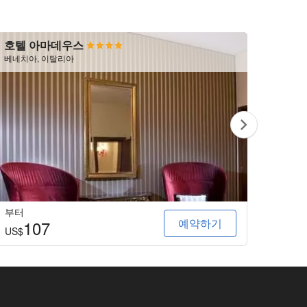
호텔 아마데우스
알 폰
베네치아, 이탈리아
베네치아
부터
부터
예약하기
107
3
US$
US$