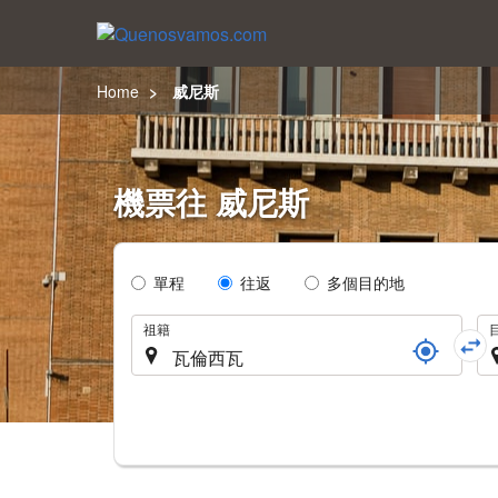
Home
威尼斯
機票往 威尼斯
Tipo
單程
往返
多個目的地
de
旅
Trayecto
祖籍
程