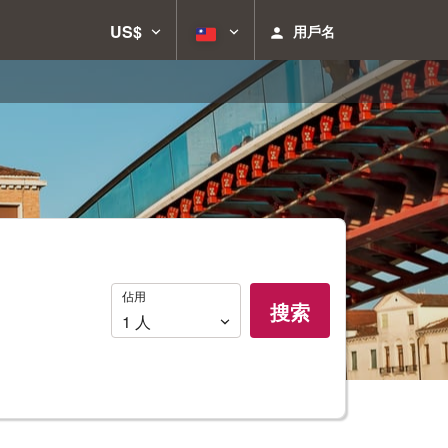
US$
用戶名
佔
佔用
搜索
用
1
人