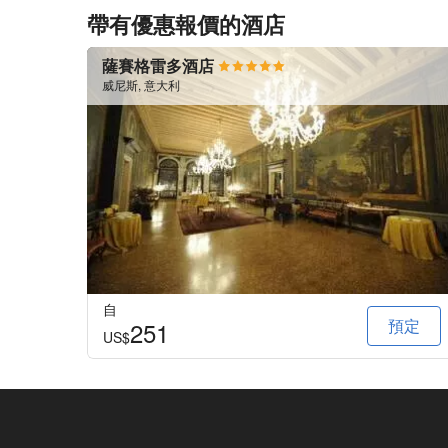
帶有優惠報價的酒店
薩賽格雷多酒店
威尼斯, 意大利
自
預定
251
US$