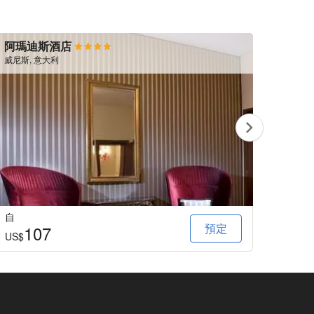
阿瑪迪斯酒店
威尼
威尼斯, 意大利
威尼斯,
自
自
預定
107
1
US$
US$