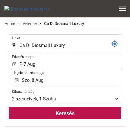
Home
Velence
Ca Di Diosmall Luxury
.
Hova
.
Érkezés napja
Kijelentkezés napja
Kihasználtság
Kihasználtság
2
személyek
,
1
Szoba
Keresés