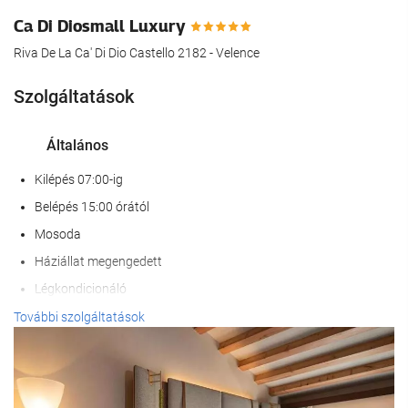
Ca Di Diosmall Luxury
Riva De La Ca' Di Dio Castello 2182 - Velence
Szolgáltatások
Általános
Kilépés 07:00-ig
Belépés 15:00 órától
Mosoda
Háziállat megengedett
Légkondicionáló
Fűtés
További szolgáltatások
Lift
Mozgáskorlátozott személyek belépésére alkalmas
Nem dohányzó szobák