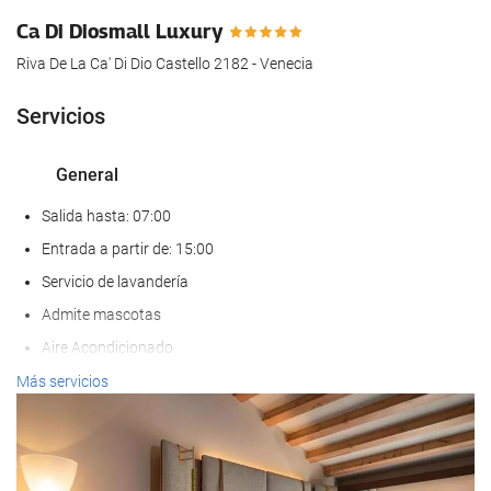
hotel.
Ca Di Diosmall Luxury
Riva De La Ca' Di Dio Castello 2182 - Venecia
Servicios
General
Salida hasta: 07:00
Entrada a partir de: 15:00
Servicio de lavandería
Admite mascotas
Aire Acondicionado
Calefacción
Más servicios
Ascensor
Adaptado para personas con movilidad reducida
Habitaciones No fumadores