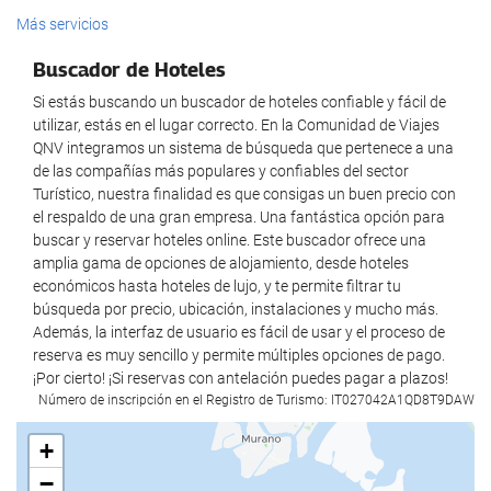
Calefacción
Recepción 24 horas
Más servicios
Ascensor
Guardaequipaje
Buscador de Hoteles
Adaptado para personas con movilidad reducida
Caja fuerte
Si estás buscando un buscador de hoteles confiable y fácil de
Habitaciones No fumadores
Taquillas
utilizar, estás en el lugar correcto. En la Comunidad de Viajes
QNV integramos un sistema de búsqueda que pertenece a una
Hotel no fumadores
Cajero automático
de las compañías más populares y confiables del sector
Habitaciones insonorizadas
Check in/Check out express
Turístico, nuestra finalidad es que consigas un buen precio con
el respaldo de una gran empresa. Una fantástica opción para
buscar y reservar hoteles online. Este buscador ofrece una
Bienestar
Comida y bebida
amplia gama de opciones de alojamiento, desde hoteles
económicos hasta hoteles de lujo, y te permite filtrar tu
Spa
Restaurante
búsqueda por precio, ubicación, instalaciones y mucho más.
Hammam
Bar
Además, la interfaz de usuario es fácil de usar y el proceso de
Sauna
Menú infantil
reserva es muy sencillo y permite múltiples opciones de pago.
¡Por cierto! ¡Si reservas con antelación puedes pagar a plazos!
Baño de vapor
Menú dietético bajo petición
Número de inscripción en el Registro de Turismo: IT027042A1QD8T9DAW
Vestidores del gimnasio/spa
Servicio de habitaciones
+
Servicio de masaje
Opción de desayuno en la habitación
−
Tratamientos de belleza