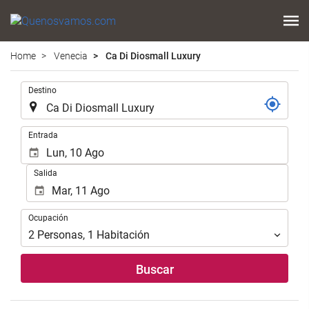
Home
Venecia
Ca Di Diosmall Luxury
Introduzca
Destino
el
lugar
de
Introduzca
Entrada
destino
las
en
fechas
Salida
el
de
que
inicio
realizar
y
Ocupación
la
Ocupación
fin
búsqueda
para
2
Personas
,
1
Habitación
de
realizar
su
la
Buscar
alojamiento..
búsqueda
de
su