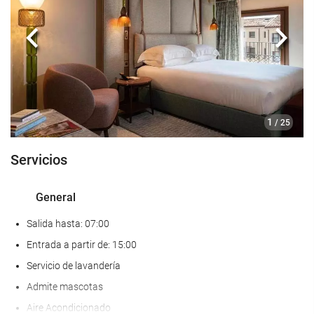
Hotel no fumadores
Habitaciones insonorizadas
Anterior
Sigui
Bienestar
Spa
Hammam
1
/ 25
Sauna
Servicios
Baño de vapor
Vestidores del gimnasio/spa
General
Servicio de masaje
Salida hasta: 07:00
Tratamientos de belleza
Entrada a partir de: 15:00
Gimnasio
Servicio de lavandería
Entrenador personal
Admite mascotas
Servicios de recepción
Aire Acondicionado