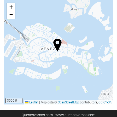
+
−
3000 ft
Leaflet
|
Map data ©
OpenStreetMap
contributors,
CC-BY-SA
Quenosvamos.com - www.quenosvamos.com