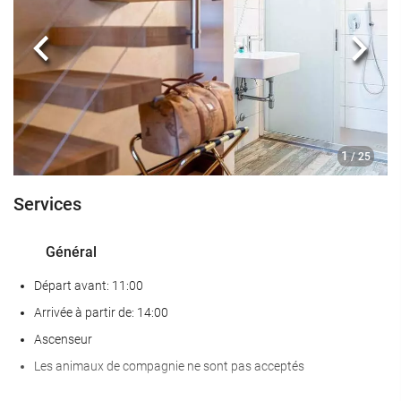
Nourriture et boissons
Bar
Précédent
Suiva
Internet
Wi-Fi gratuit
1
/ 25
Services
Général
Départ avant: 11:00
Arrivée à partir de: 14:00
Ascenseur
Les animaux de compagnie ne sont pas acceptés