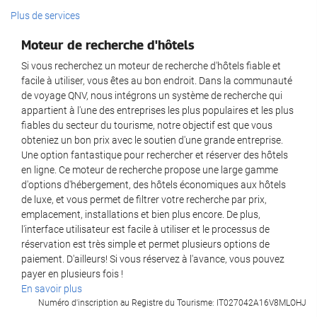
Services de réception
Plus de services
Réception ouverte 24h/24
Moteur de recherche d'hôtels
Bagagerie
Si vous recherchez un moteur de recherche d'hôtels fiable et
facile à utiliser, vous êtes au bon endroit. Dans la communauté
Nourriture et boissons
de voyage QNV, nous intégrons un système de recherche qui
appartient à l'une des entreprises les plus populaires et les plus
Bar
fiables du secteur du tourisme, notre objectif est que vous
obteniez un bon prix avec le soutien d'une grande entreprise.
Une option fantastique pour rechercher et réserver des hôtels
Internet
en ligne. Ce moteur de recherche propose une large gamme
d'options d'hébergement, des hôtels économiques aux hôtels
Wi-Fi gratuit
de luxe, et vous permet de filtrer votre recherche par prix,
emplacement, installations et bien plus encore. De plus,
l'interface utilisateur est facile à utiliser et le processus de
réservation est très simple et permet plusieurs options de
paiement. D'ailleurs! Si vous réservez à l'avance, vous pouvez
payer en plusieurs fois !
En savoir plus
Numéro d'inscription au Registre du Tourisme: IT027042A16V8MLOHJ