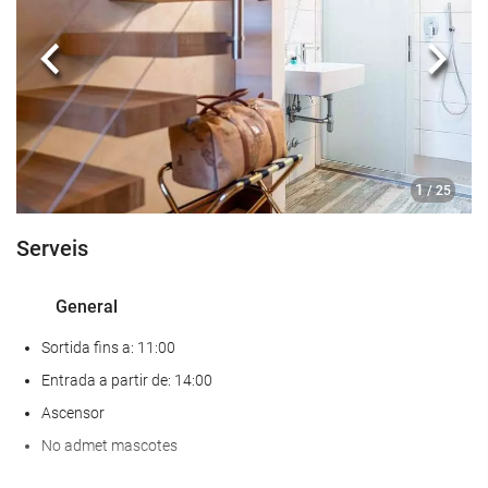
Menjar i beguda
Bar
Anterior
Segü
Internet
WiFi gratuït
1
/ 25
Serveis
General
Sortida fins a: 11:00
Entrada a partir de: 14:00
Ascensor
No admet mascotes