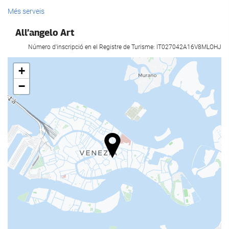
Serveis de recepci?
Més serveis
Recepció 24 hores
All’angelo Art
Guardaequipatges
Número d'inscripció en el Registre de Turisme: IT027042A16V8MLOHJ
Menjar i beguda
+
−
Bar
Internet
WiFi gratuït