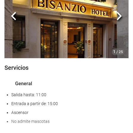
Comida y bebida
Bar
Anterior
Sigui
Acceso a Internet
Wifi gratis
1
/ 25
Servicio de limpieza
Servicios
Servicio de lavandería
General
Salida hasta: 11:00
Entrada a partir de: 15:00
Ascensor
No admite mascotas