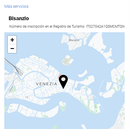
Servicios de recepción
Más servicios
Recepción 24 horas
Bisanzio
Guardaequipaje
Número de inscripción en el Registro de Turismo: IT027042A1QSMCMTQN
Comida y bebida
+
−
Bar
Acceso a Internet
Wifi gratis
Servicio de limpieza
Servicio de lavandería