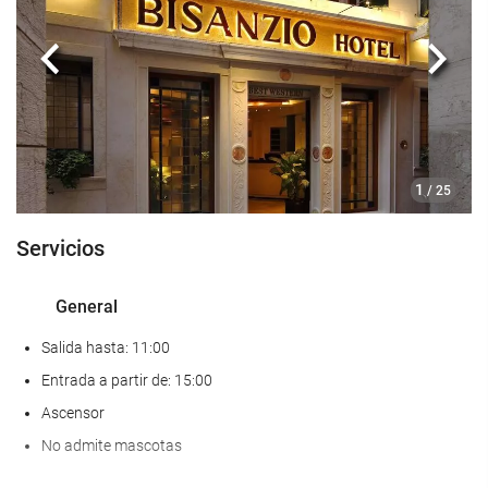
Comida y bebida
Bar
Anterior
Sigui
Acceso a Internet
Wifi gratis
1
/ 25
Servicio de limpieza
Servicios
Servicio de lavandería
General
Salida hasta: 11:00
Entrada a partir de: 15:00
Ascensor
No admite mascotas