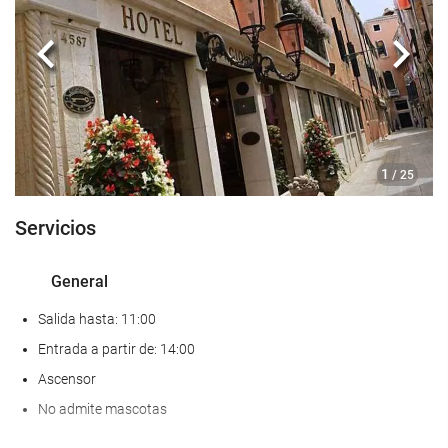
Comida y bebida
Bar
Anterior
Sigui
Instalaciones de negocios
Centro de negocios
1
/ 25
Acceso a Internet
Servicios
Wifi gratis
General
Servicio de limpieza
Salida hasta: 11:00
Servicio de lavandería
Entrada a partir de: 14:00
Ascensor
No admite mascotas