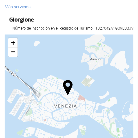
Servicios de recepción
Más servicios
Recepción 24 horas
Giorgione
Guardaequipaje
Número de inscripción en el Registro de Turismo: IT027042A1GO9ESQJV
Comida y bebida
+
−
Bar
Instalaciones de negocios
Centro de negocios
Acceso a Internet
Wifi gratis
Servicio de limpieza
Servicio de lavandería