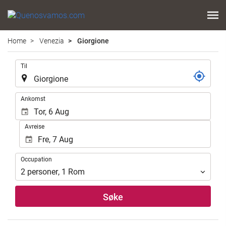
Home
Venezia
Giorgione
.
Til
.
Ankomst
Avreise
Occupation
Occupation
2
personer
,
1
Rom
Søke