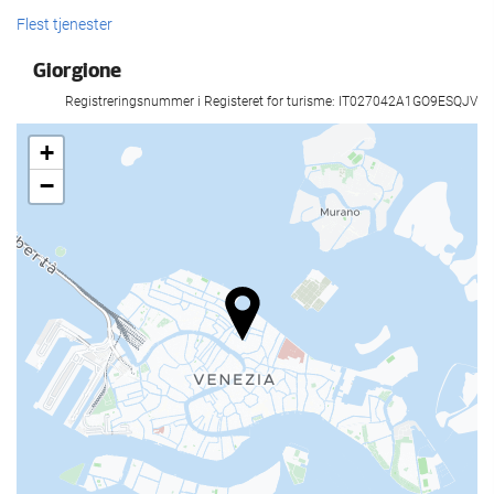
Resepsjonstjenester
Flest tjenester
Døgnåpen resepsjon
Giorgione
Bagasjeoppbevaring
Registreringsnummer i Registeret for turisme: IT027042A1GO9ESQJV
Mat og Drikke
+
−
Bar
Forretningsfasiliteter
Business Centre
Internett
Gratis Wi-Fi
Rengjøring
Vaskeri