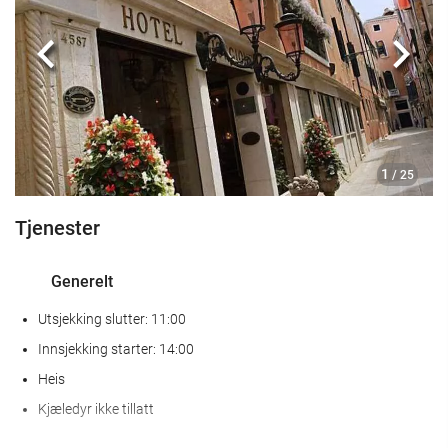
Mat og Drikke
Bar
Forrige
Nest
Forretningsfasiliteter
Business Centre
1
/ 25
Internett
Tjenester
Gratis Wi-Fi
Generelt
Rengjøring
Utsjekking slutter: 11:00
Vaskeri
Innsjekking starter: 14:00
Heis
Kjæledyr ikke tillatt