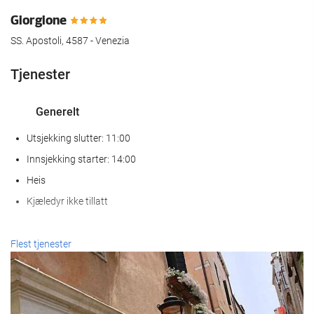
Giorgione
SS. Apostoli, 4587 - Venezia
Tjenester
Generelt
Utsjekking slutter: 11:00
Innsjekking starter: 14:00
Heis
Kjæledyr ikke tillatt
Resepsjonstjenester
Flest tjenester
Døgnåpen resepsjon
Bagasjeoppbevaring