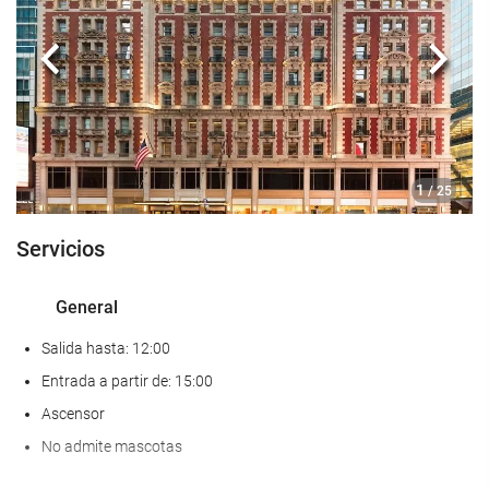
Servicios de recepción
Anterior
Sigui
Recepción 24 horas
Guardaequipaje
Acceso a Internet
1
/ 25
Wifi gratis
Servicios
Bienestar
General
Gimnasio
Salida hasta: 12:00
Entrada a partir de: 15:00
Ascensor
No admite mascotas