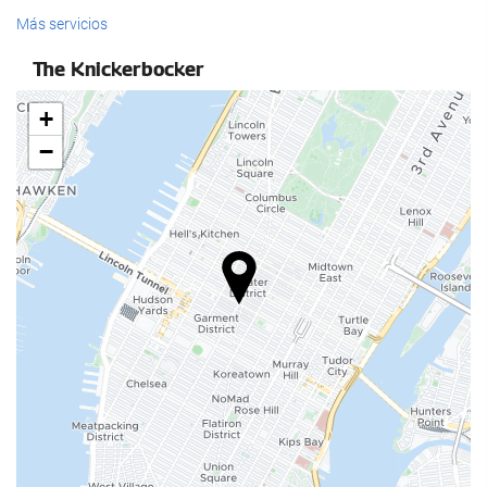
Comida y bebida
Más servicios
Restaurante a la carta
The Knickerbocker
Bar
+
Cafetera en zonas comunes
−
Servicios de recepción
Recepción 24 horas
Guardaequipaje
Acceso a Internet
Wifi gratis
Bienestar
Gimnasio