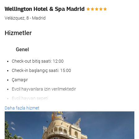
Wellington Hotel & Spa Madrid
Velázquez, 8 - Madrid
Hizmetler
Genel
Check-out bitiş saati: 12:00
Check-in başlangıç saati: 15:00
Çamaşır
Evcil hayvanlara izin verilmektedir
Evcil hayvan sepeti
Mama kabı
Daha fazla hizmet
Klimalı
Kalörifer
Asansör