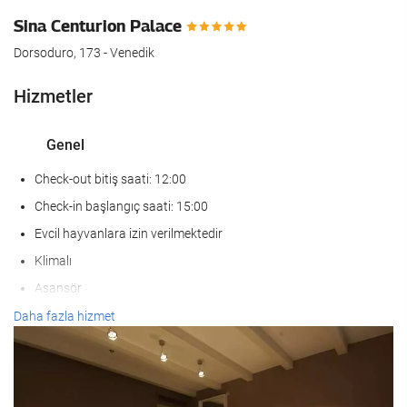
Sina Centurion Palace
Dorsoduro, 173 - Venedik
Hizmetler
Genel
Check-out bitiş saati: 12:00
Check-in başlangıç saati: 15:00
Evcil hayvanlara izin verilmektedir
Klimalı
Asansör
Hareket ve erişim kısıtlılığı bulunan kişiler
Daha fazla hizmet
Sigar İçilmeyen Oda
KarÅÄ±lama hizmetleri