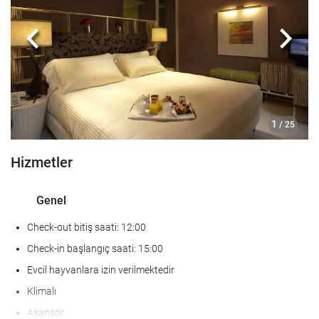
Bagaj muhafazası
Kasa
Önceki
Sonra
Tur masası
Press
SaÄlÄ±k
1
/ 25
Spa
Hizmetler
Masaj
Kuaför
Genel
Spor salonu
Check-out bitiş saati: 12:00
Faaliyetler
Check-in başlangıç saati: 15:00
Evcil hayvanlara izin verilmektedir
Su Sporları
Klimalı
Tennis
Asansör
Binicilik