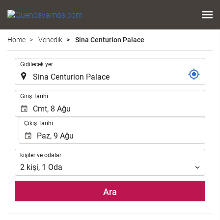
Home
Venedik
Sina Centurion Palace
.
Gidilecek yer
.
Giriş Tarihi
Çıkış Tarihi
kişiler
kişiler ve odalar
ve
2
kişi
,
1
Oda
odalar
Ara