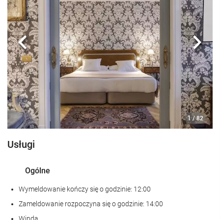
Posiłki i napoje
Restauracja à la carte
Bar
Poprzedni
Nast
Centrum biznesowe
Centrum biznesu
internet
1
/ 82
Bezpłatne Wi-Fi
Usługi
Sprzątanie
Ogólne
Pralnia
Wymeldowanie kończy się o godzinie: 12:00
Wellness
Zameldowanie rozpoczyna się o godzinie: 14:00
Spa
Winda