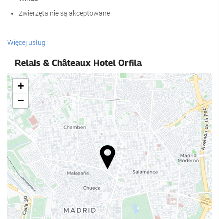
Zwierzęta nie są akceptowane
Recepcja
Więcej usług
całodobowa recepcja
Relais & Châteaux Hotel Orfila
przechowalnia bagażu
+
Posiłki i napoje
−
Restauracja à la carte
Bar
Centrum biznesowe
Centrum biznesu
internet
Bezpłatne Wi-Fi