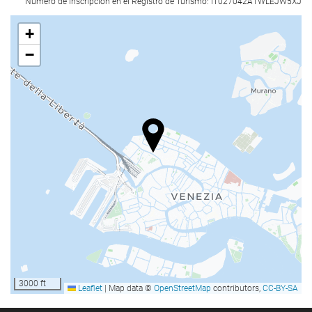
Número de inscripción en el Registro de Turismo: IT027042A1WLEJW5XJ
+
−
3000 ft
Leaflet
|
Map data ©
OpenStreetMap
contributors,
CC-BY-SA