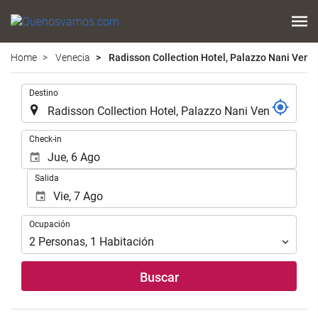
Home
Venecia
Radisson Collection Hotel, Palazzo Nani Veni
.
Destino
.
Check-in
Salida
Ocupación
Ocupación
2
Personas
,
1
Habitación
Buscar