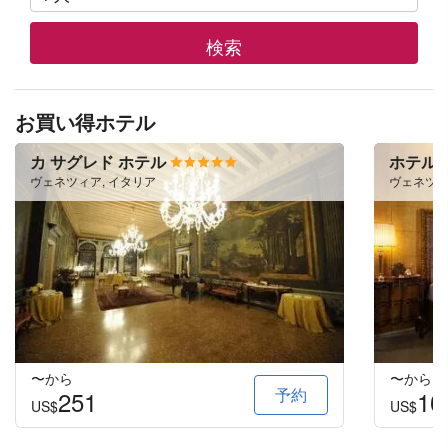
検索
お買い得ホテル
カ サグレド ホテル
ホテル 
ヴェネツィア, イタリア
ヴェネツィ
〜から
〜から
予約
251
10
US$
US$