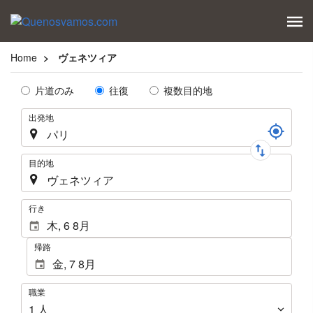
Home
ヴェネツィア
Tipo
片道のみ
往復
複数目的地
de
航
出発地
Trayecto
路
目的地
.
行き
帰路
職
職業
業
1
人