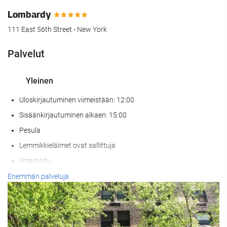
Lombardy
111 East 56th Street - New York
Palvelut
Yleinen
Uloskirjautuminen viimeistään: 12:00
Sisäänkirjautuminen alkaen: 15:00
Pesula
Lemmikkieläimet ovat sallittuja
Ilmastoitu
Lämmitys
Enemmän palveluja
Hissi
Pääsy liikuntarajoitteisille asiakkaille
Huoneissa tupakointi kielletty