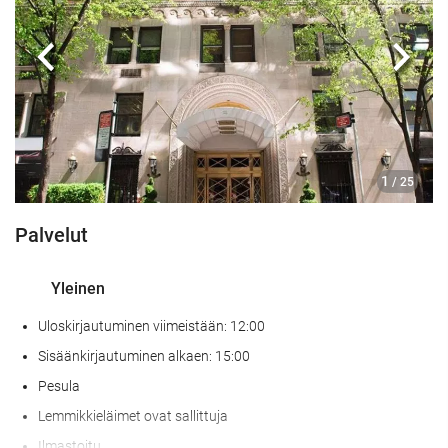
Tupakointialue
Edellinen
Seur
Vastaanottopalvelut
24h-vastaanotto
Matkatavarasäilytys
Kassakaappi
1
/ 25
Lippupalvelu
Nopea sisään-/uloskirjautuminen
Palvelut
Pysäköintipalvelu
Yleinen
Lehdistö
Uloskirjautuminen viimeistään: 12:00
Ruoka & juoma
Sisäänkirjautuminen alkaen: 15:00
Ravintola
Pesula
Baari
Lemmikkieläimet ovat sallittuja
Paikan päällä sijaitseva kahvila
Ilmastoitu