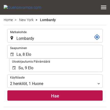
Home
New York
Lombardy
.
Matkakohde
.
Saapuminen
Uloskirjautumis Päivämäärä
Käyttöaste
Käyttöaste
2
henkilöt
,
1
Huone
Hae