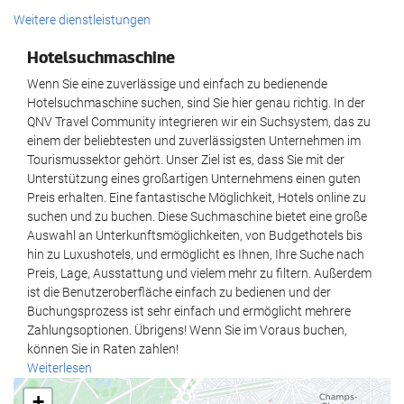
Empfangsdienste
Wäscheservice
Weitere dienstleistungen
24-Stunden-Rezeption
Hotelsuchmaschine
Gepäckaufbewahrung
Wenn Sie eine zuverlässige und einfach zu bedienende
Hotelsuchmaschine suchen, sind Sie hier genau richtig. In der
Nahrungsmittel und Getränke
QNV Travel Community integrieren wir ein Suchsystem, das zu
einem der beliebtesten und zuverlässigsten Unternehmen im
À-la-carte-Restaurant
Tourismussektor gehört. Unser Ziel ist es, dass Sie mit der
Unterstützung eines großartigen Unternehmens einen guten
Bar
Preis erhalten. Eine fantastische Möglichkeit, Hotels online zu
suchen und zu buchen. Diese Suchmaschine bietet eine große
Wellness
Auswahl an Unterkunftsmöglichkeiten, von Budgethotels bis
hin zu Luxushotels, und ermöglicht es Ihnen, Ihre Suche nach
Spa
Preis, Lage, Ausstattung und vielem mehr zu filtern. Außerdem
Fitnessraum
ist die Benutzeroberfläche einfach zu bedienen und der
Buchungsprozess ist sehr einfach und ermöglicht mehrere
Zahlungsoptionen. Übrigens! Wenn Sie im Voraus buchen,
Geschäftseinrichtungen
können Sie in Raten zahlen!
Weiterlesen
Geschäftszentrum
+