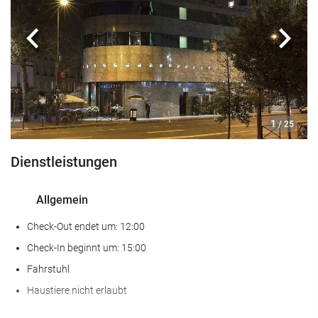
Nahrungsmittel und Getränke
À-la-carte-Restaurant
Zurück
Näch
Bar
Wellness
Spa
1
/ 25
Fitnessraum
Dienstleistungen
Geschäftseinrichtungen
Allgemein
Geschäftszentrum
Check-Out endet um: 12:00
Internet
Check-In beginnt um: 15:00
Fahrstuhl
Kostenloses Wi-Fi
Haustiere nicht erlaubt
Reinigungsservice