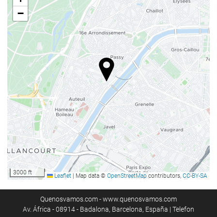
Internet
−
Kostenloses Wi-Fi
Reinigungsservice
Wäscheservice
3000 ft
Leaflet
|
Map data ©
OpenStreetMap
contributors,
CC-BY-SA
Quenosvamos.com - www.quenosvamos.com
Av. África - 08914 - Badalona, Barcelona, España | Telefon