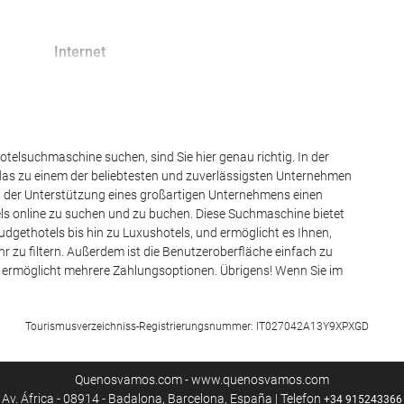
Internet
Kostenloses Wi-Fi
telsuchmaschine suchen, sind Sie hier genau richtig. In der
das zu einem der beliebtesten und zuverlässigsten Unternehmen
mit der Unterstützung eines großartigen Unternehmens einen
tels online zu suchen und zu buchen. Diese Suchmaschine bietet
dgethotels bis hin zu Luxushotels, und ermöglicht es Ihnen,
r zu filtern. Außerdem ist die Benutzeroberfläche einfach zu
 ermöglicht mehrere Zahlungsoptionen. Übrigens! Wenn Sie im
Tourismusverzeichniss-Registrierungsnummer: IT027042A13Y9XPXGD
Quenosvamos.com - www.quenosvamos.com
Av. África - 08914 - Badalona, Barcelona, España | Telefon
+34 915243366