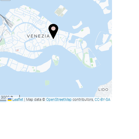
3000 ft
Leaflet
|
Map data ©
OpenStreetMap
contributors,
CC-BY-SA