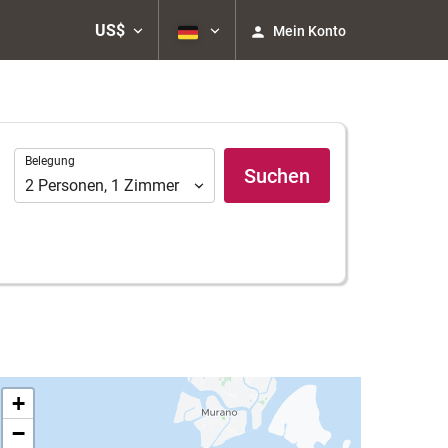
US$
Mein Konto
Belegung
Belegung
Suchen
2
Personen
,
1
Zimmer
+
−